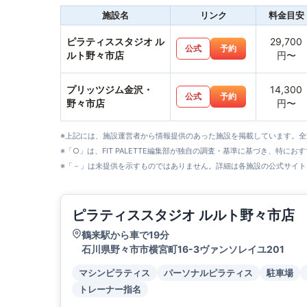
施設名
リンク
料金目安
ピラティススタジオ ル
29,700
公式
予約
ルト野々市店
円〜
プリッツジム金沢・
14,300
公式
予約
野々市店
円〜
※上記には、施設運営者から情報提供のあった施設を掲載しています。
※「○」は、FIT PALETTE編集部が独自の調査・基準に基づき、特にお
※「－」は未提供を示すものではありません。詳細は各施設の公式サイト
ピラティススタジオ ルルト野々市店
鶴来駅から車で19分
石川県野々市市横宮町16-3ヴァンソレイユ201
マシンピラティス
パーソナルピラティス
駐車場
トレーナー指名