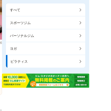
すべて
スポーツジム
パーソナルジム
6
ヨガ
ま
ピラティス
→