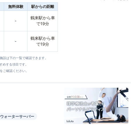
無料体験
駅からの距離
鶴来駅から車
-
で19分
鶴来駅から車
-
で19分
全施設は下の一覧で確認できます。
すすめする項目です。
をご確認ください。
ウォーターサーバー