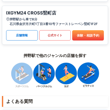
IXGYM24 CROSS竪町店
押野駅から車で8分
石川県金沢市片町1丁目3番10号ファーストレーベン竪町1F2F
体験・相談予約
店舗情報
公式サイト
押野駅で他のジャンルの店舗を探す
ピラティス
スポーツジム
パーソナルジム
ヨガ
よくある質問