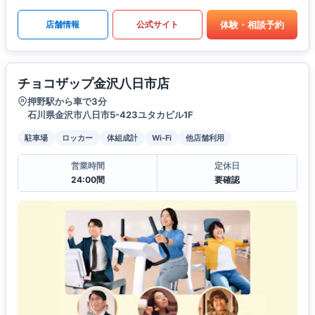
体験・相談予約
店舗情報
公式サイト
チョコザップ金沢八日市店
押野駅から車で3分
石川県金沢市八日市5-423ユタカビル1F
駐車場
ロッカー
体組成計
Wi-Fi
他店舗利用
営業時間
定休日
24:00間
要確認