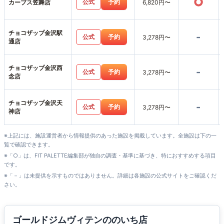
○
公式
予約
カーブス笠舞店
6,820円〜
チョコザップ金沢駅
-
公式
予約
3,278円〜
通店
チョコザップ金沢西
-
公式
予約
3,278円〜
念店
チョコザップ金沢天
-
公式
予約
3,278円〜
神店
※上記には、施設運営者から情報提供のあった施設を掲載しています。全施設は下の一
覧で確認できます。
※「○」は、FIT PALETTE編集部が独自の調査・基準に基づき、特におすすめする項目
です。
※「－」は未提供を示すものではありません。詳細は各施設の公式サイトをご確認くだ
さい。
ゴールドジムヴィテンののいち店