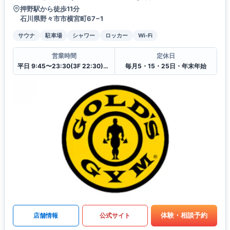
押野駅から徒歩11分
石川県野々市市横宮町67−1
サウナ
駐車場
シャワー
ロッカー
Wi-Fi
営業時間
定休日
平日 9:45〜23:30(3F 22:30)(4F 23:00)
毎月5・15・25日・年末年始
体験・相談予約
店舗情報
公式サイト