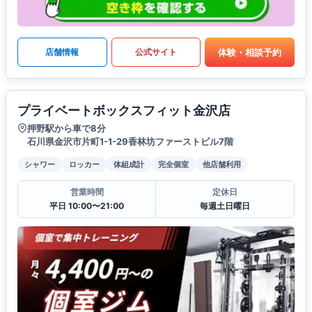
体験・相談予約
店舗情報
公式サイト
プライベートボックスフィット金沢店
押野駅から車で8分
石川県金沢市片町1-1-29香林坊ファーストビル7階
シャワー
ロッカー
体組成計
完全個室
他店舗利用
営業時間
定休日
平日 10:00〜21:00
毎週土日曜日