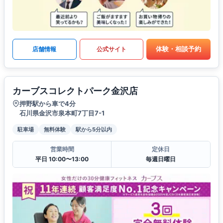
体験・相談予約
店舗情報
公式サイト
カーブスコレクトパーク金沢店
押野駅から車で4分
石川県金沢市泉本町7丁目7-1
駐車場
無料体験
駅から5分以内
営業時間
定休日
平日 10:00〜13:00
毎週日曜日