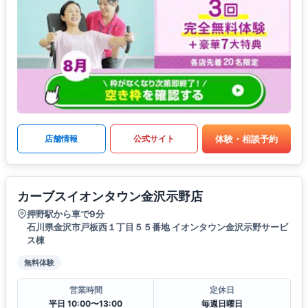
体験・相談予約
店舗情報
公式サイト
カーブスイオンタウン金沢示野店
押野駅から車で9分
石川県金沢市戸板西１丁目５５番地 イオンタウン金沢示野サービ
ス棟
無料体験
営業時間
定休日
平日 10:00〜13:00
毎週日曜日