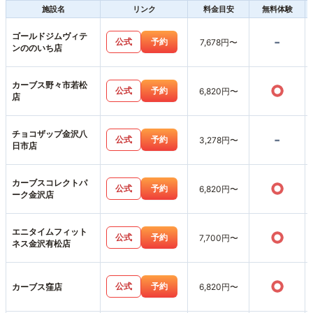
施設名
リンク
料金目安
無料体験
ゴールドジムヴィテ
-
公式
予約
7,678円〜
ンののいち店
カーブス野々市若松
○
公式
予約
6,820円〜
店
チョコザップ金沢八
-
公式
予約
3,278円〜
日市店
カーブスコレクトパ
○
公式
予約
6,820円〜
ーク金沢店
エニタイムフィット
○
公式
予約
7,700円〜
ネス金沢有松店
○
公式
予約
カーブス窪店
6,820円〜