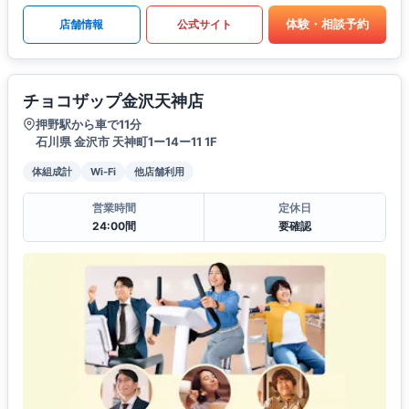
体験・相談予約
店舗情報
公式サイト
チョコザップ金沢天神店
押野駅から車で11分
石川県 金沢市 天神町1ー14ー11 1F
体組成計
Wi-Fi
他店舗利用
営業時間
定休日
24:00間
要確認