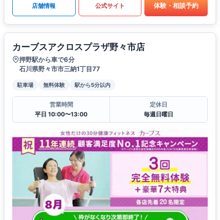
体験・相談予約
店舗情報
公式サイト
カーブスアクロスプラザ野々市店
押野駅から車で6分
石川県野々市市三納1丁目77
駐車場
無料体験
駅から5分以内
営業時間
定休日
平日 10:00〜13:00
毎週日曜日