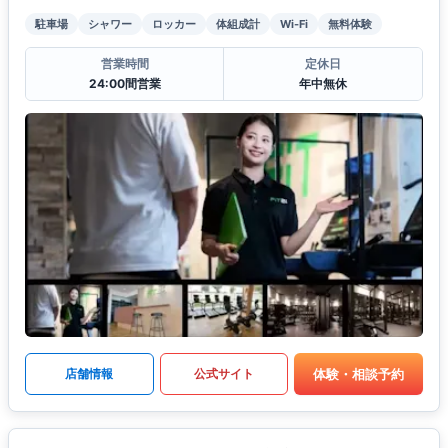
駐車場
シャワー
ロッカー
体組成計
Wi-Fi
無料体験
営業時間
定休日
24:00間営業
年中無休
体験・相談予約
店舗情報
公式サイト