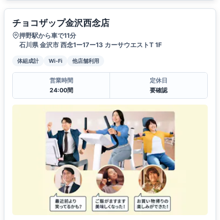
チョコザップ金沢西念店
押野駅から車で11分
石川県 金沢市 西念1ー17ー13 カーサウエストT 1F
体組成計
Wi-Fi
他店舗利用
営業時間
定休日
24:00間
要確認