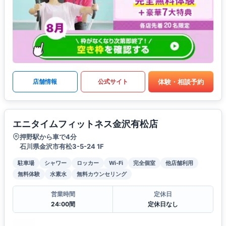
体験・相談予約
店舗情報
公式サイト
エニタイムフィットネス金沢有松店
押野駅から車で4分
石川県金沢市有松3-5-24 1F
駐車場
シャワー
ロッカー
Wi-Fi
完全個室
他店舗利用
無料体験
水素水
無料カウンセリング
営業時間
定休日
24:00間
定休日なし