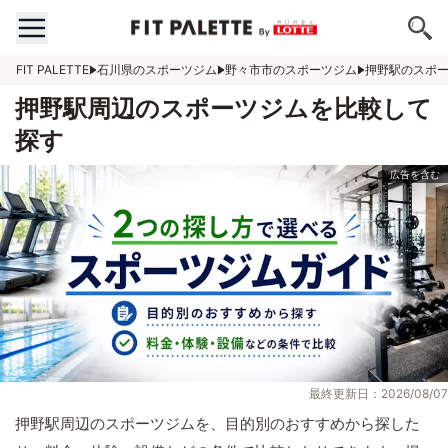
FIT PALETTE
石川県のスポーツジム
野々市市のスポーツジム
押野駅のスポ
押野駅周辺のスポーツジムを比較して
探す
最終更新日：2026/08/07
押野駅周辺のスポーツジムを、目的別のおすすめから探した