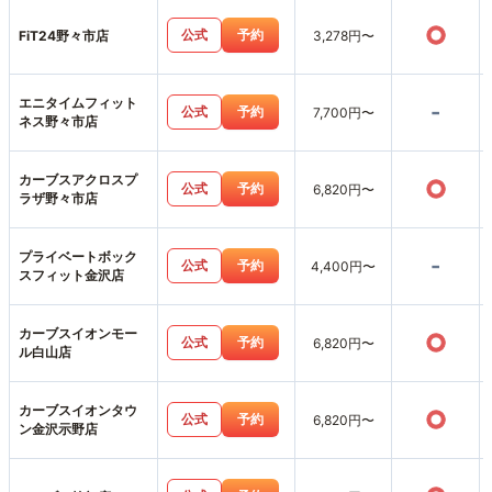
○
公式
予約
FiT24野々市店
3,278円〜
エニタイムフィット
-
公式
予約
7,700円〜
ネス野々市店
カーブスアクロスプ
○
公式
予約
6,820円〜
ラザ野々市店
プライベートボック
-
公式
予約
4,400円〜
スフィット金沢店
カーブスイオンモー
○
公式
予約
6,820円〜
ル白山店
カーブスイオンタウ
○
公式
予約
6,820円〜
ン金沢示野店