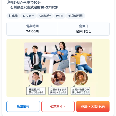
押野駅から車で10分
石川県金沢市武蔵町16-371F2F
駐車場
ロッカー
体組成計
Wi-Fi
他店舗利用
営業時間
定休日
24:00間
定休日なし
体験・相談予約
店舗情報
公式サイト