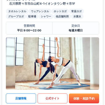
石川県野々市市白山町4-1イオンタウン野々市1F
タオルレンタル
ウェアレンタル
ホットヨガ
常温ヨガ
グループヨガ
駐車場
シャワー
他店舗利用
水素水
営業時間
定休日
平日 9:00〜22:00
毎週木曜日
体験・相談予約
店舗情報
公式サイト