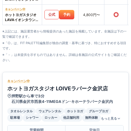
野々市店
キャンペーン中
○
公式
予約
ホットヨガスタジオ
4,800円〜
LAVAイオンタウン金
沢示野店
※上記には、施設運営者から情報提供のあった施設を掲載しています。全施設は下の一
覧で確認できます。
※「○」は、FIT PALETTE編集部が独自の調査・基準に基づき、特におすすめする項目
です。
※「－」は未提供を示すものではありません。詳細は各施設の公式サイトをご確認くだ
さい。
キャンペーン中
ホットヨガスタジオ LOIVEラパーク金沢店
押野駅から車で3分
石川県金沢市西泉4-11MEGAドン･キホーテラパーク金沢内
タオルレンタル
ウェアレンタル
ホットヨガ
グループヨガ
駐車場
シャワー
ロッカー
他店舗利用
無料体験
もっと見る
営業時間
定休日