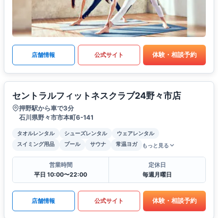
体験・相談予約
店舗情報
公式サイト
セントラルフィットネスクラブ24野々市店
押野駅から車で3分
石川県野々市市本町6-141
タオルレンタル
シューズレンタル
ウェアレンタル
スイミング用品
プール
サウナ
常温ヨガ
もっと見る
営業時間
定休日
平日 10:00〜22:00
毎週月曜日
体験・相談予約
店舗情報
公式サイト