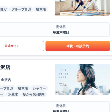
ヨガ
グループヨガ
駐車場
定休日
毎週木曜日
体験・相談予約
公式サイト
金沢店
ク金沢内
ープヨガ
駐車場
シャワー
ー
水素水
駅から5分以内
定休日
毎週月曜日