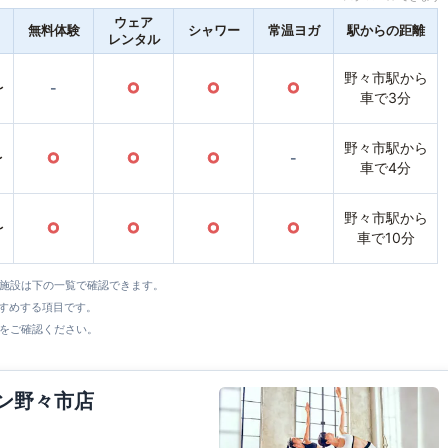
ウェア
無料体験
シャワー
常温ヨガ
駅からの距離
レンタル
野々市駅から
〜
-
○
○
○
車で3分
野々市駅から
〜
○
○
○
-
車で4分
野々市駅から
〜
○
○
○
○
車で10分
全施設は下の一覧で確認できます。
すすめする項目です。
をご確認ください。
ウン野々市店