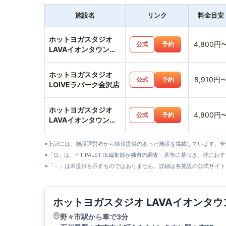
施設名
リンク
料金目安
ホットヨガスタジオ
4,800円
公式
予約
LAVAイオンタウン
野々市店
ホットヨガスタジオ
8,910円
公式
予約
LOIVEラパーク金沢店
ホットヨガスタジオ
4,800円
公式
予約
LAVAイオンタウン金
沢示野店
※上記には、施設運営者から情報提供のあった施設を掲載しています。
※「○」は、FIT PALETTE編集部が独自の調査・基準に基づき、特にお
※「－」は未提供を示すものではありません。詳細は各施設の公式サイト
ホットヨガスタジオ LAVAイオンタ
野々市駅から車で3分