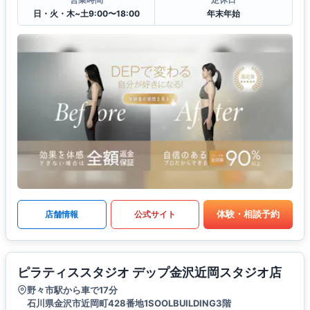
日・火・木~土9:00〜18:00
年末年始
体験・相談予約
店舗情報
公式サイト
ピラティススタジオ デップ金沢近岡スタジオ店
野々市駅から車で17分
石川県金沢市近岡町428番地1SOOLBUILDING3階