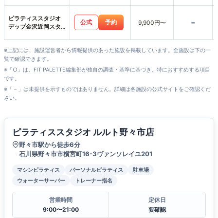
ジオ店
ピラティススタジオ
-
公式
予約
9,900円〜
デップ金沢近岡スタ
ジオ店
※上記には、施設運営者から情報提供のあった施設を掲載しています。全施設は下の一
覧で確認できます。
※「○」は、FIT PALETTE編集部が独自の調査・基準に基づき、特におすすめする項目
です。
※「－」は未提供を示すものではありません。詳細は各施設の公式サイトをご確認くだ
さい。
ピラティススタジオ ルルト野々市店
野々市駅から徒歩6分
石川県野々市市横宮町16-3ヴァンソレイユ201
マシンピラティス
パーソナルピラティス
駐車場
ウォーターサーバー
トレーナー指名
営業時間
定休日
9:00〜21:00
要確認