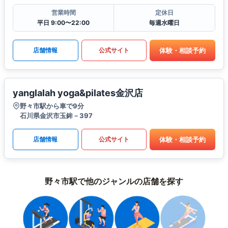
営業時間
定休日
平日 9:00〜22:00
毎週水曜日
体験・相談予約
店舗情報
公式サイト
yanglalah yoga&pilates金沢店
野々市駅から車で9分
石川県金沢市玉鉾－397
体験・相談予約
店舗情報
公式サイト
野々市駅で他のジャンルの店舗を探す