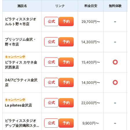
施設名
リンク
料金目安
無料体験
ピラティススタジオ
-
公式
予約
29,700円〜
ルルト野々市店
プリッツジム金沢・
-
公式
予約
14,300円〜
野々市店
キャンペーン中
○
公式
予約
ピラティス カサネ金
15,400円〜
沢西泉店
24/7ピラティス金沢
○
公式
予約
14,500円〜
店
キャンペーン中
-
公式
予約
22,000円〜
La pilates金沢店
ピラティススタジオ
-
公式
予約
9,900円〜
デップ金沢鳴和スタ