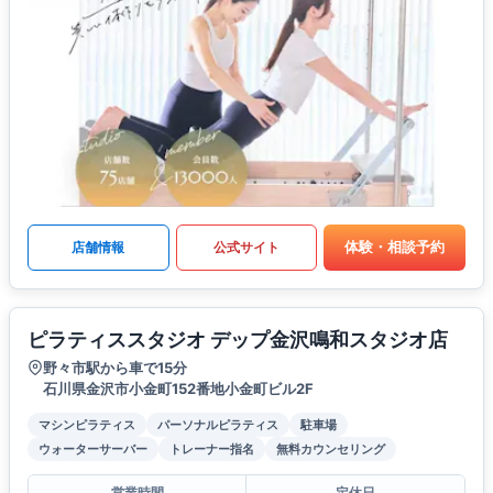
体験・相談予約
店舗情報
公式サイト
ピラティススタジオ デップ金沢鳴和スタジオ店
野々市駅から車で15分
石川県金沢市小金町152番地小金町ビル2F
マシンピラティス
パーソナルピラティス
駐車場
ウォーターサーバー
トレーナー指名
無料カウンセリング
営業時間
定休日