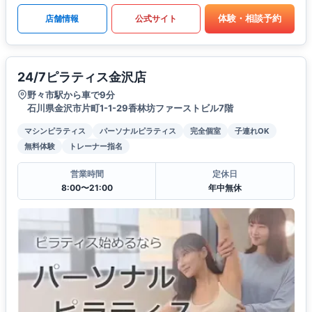
体験・相談予約
店舗情報
公式サイト
24/7ピラティス金沢店
野々市駅から車で9分
石川県金沢市片町1-1-29香林坊ファーストビル7階
マシンピラティス
パーソナルピラティス
完全個室
子連れOK
無料体験
トレーナー指名
営業時間
定休日
8:00〜21:00
年中無休