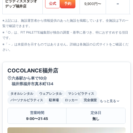
ピラティススタジオ
-
公式
予約
9,900円〜
デップ福井店
※上記には、施設運営者から情報提供のあった施設を掲載しています。全施設は下の一
覧で確認できます。
※「○」は、FIT PALETTE編集部が独自の調査・基準に基づき、特におすすめする項目
です。
※「－」は未提供を示すものではありません。詳細は各施設の公式サイトをご確認くだ
さい。
COCOLANCE福井店
六条駅から車で10分
福井県福井市真木町134
タオルレンタル
ウェアレンタル
マシンピラティス
パーソナルピラティス
駐車場
ロッカー
完全個室
もっと見る
営業時間
定休日
9:00〜21:45
無し