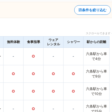
条件を絞り込む
スクロールできます 
ウェア
無料体験
食事指導
シャワー
駅からの距離
レンタル
六条駅から車
〜
-
○
-
-
で4分
六条駅から車
○
○
○
○
で9分
六条駅から車
○
○
○
○
で10分
六条駅から車
〜
-
○
-
-
で15分