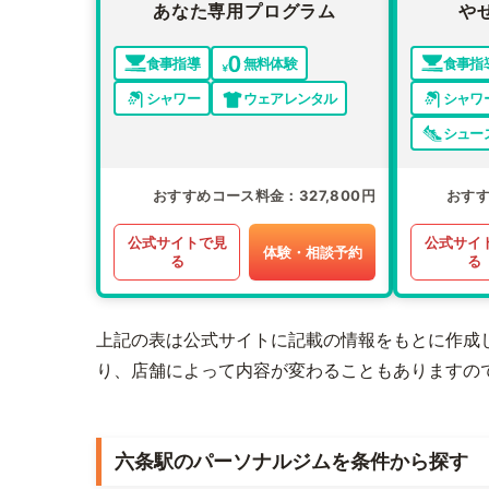
あなた専用プログラム
や
食事指導
無料体験
食事指
シャワー
ウェアレンタル
シャワ
シュー
おすすめコース料金
327,800円
おす
公式サイトで見
公式サイ
体験・相談予約
る
る
上記の表は公式サイトに記載の情報をもとに作成
り、店舗によって内容が変わることもありますの
六条駅のパーソナルジムを条件から探す