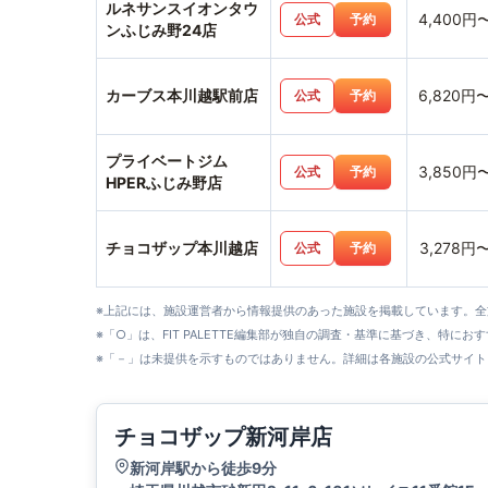
ルネサンスイオンタウ
4,400円
公式
予約
ンふじみ野24店
カーブス本川越駅前店
6,820円
公式
予約
プライベートジム
3,850円
公式
予約
HPERふじみ野店
チョコザップ本川越店
3,278円
公式
予約
※上記には、施設運営者から情報提供のあった施設を掲載しています。
※「○」は、FIT PALETTE編集部が独自の調査・基準に基づき、特にお
※「－」は未提供を示すものではありません。詳細は各施設の公式サイト
チョコザップ新河岸店
新河岸駅から徒歩9分