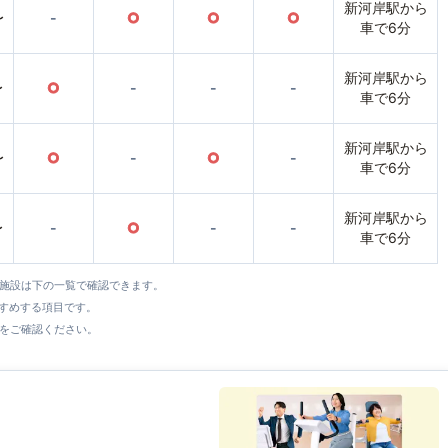
新河岸駅から
〜
-
○
○
○
車で6分
新河岸駅から
〜
○
-
-
-
車で6分
新河岸駅から
〜
○
-
○
-
車で6分
新河岸駅から
〜
-
○
-
-
車で6分
全施設は下の一覧で確認できます。
すすめする項目です。
をご確認ください。