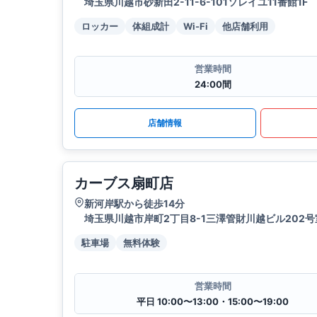
埼玉県川越市砂新田2-11-6-101ソレイユ11番館1F
ロッカー
体組成計
Wi-Fi
他店舗利用
営業時間
24:00間
店舗情報
カーブス扇町店
新河岸駅から徒歩14分
埼玉県川越市岸町2丁目8-1三澤管財川越ビル202号
駐車場
無料体験
営業時間
平日 10:00〜13:00・15:00〜19:00