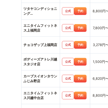
ツタヤコンディショニ
8,800円
公式
予約
ング
PILATESU_PLACE川
越店
エニタイムフィットネ
7,800円
公式
予約
ス上福岡店
チョコザップ上福岡店
3,278円
公式
予約
ボディーズアトレ川越
1,500円
公式
予約
スタジオ店
カーブスイオンタウン
6,820円
公式
予約
ふじみ野店
エニタイムフィットネ
8,800円
公式
予約
ス川越中台店