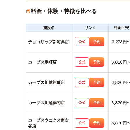
料金・体験・特徴を比べる
施設名
リンク
料金目安
チョコザップ新河岸店
3,278円
公式
予約
カーブス扇町店
6,820円
公式
予約
カーブス川越岸町店
6,820円
公式
予約
カーブス川越藤間店
6,820円
公式
予約
カーブスウニクス南古
6,820円
公式
予約
谷店