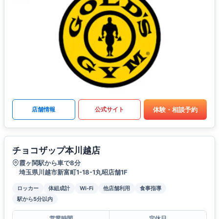
体験・相談予約
店舗情報
公式サイト
チョコザップ本川越店
霞ヶ関駅から車で8分
埼玉県川越市新富町1-18-1丸昭店舗1F
ロッカー
体組成計
Wi-Fi
他店舗利用
食事指導
駅から5分以内
営業時間
定休日