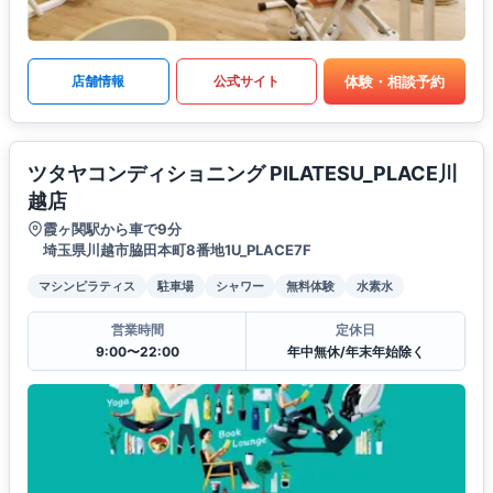
体験・相談予約
店舗情報
公式サイト
ツタヤコンディショニング PILATESU_PLACE川
越店
霞ヶ関駅から車で9分
埼玉県川越市脇田本町8番地1U_PLACE7F
マシンピラティス
駐車場
シャワー
無料体験
水素水
営業時間
定休日
9:00〜22:00
年中無休/年末年始除く