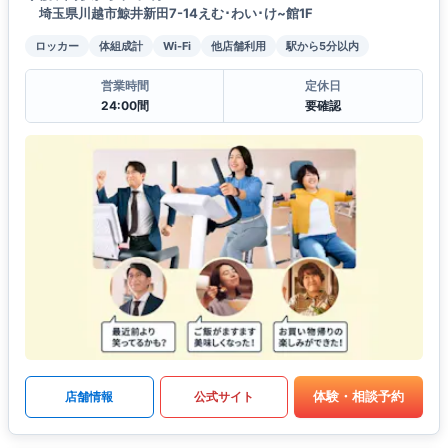
埼玉県川越市鯨井新田7-14えむ･わい･け~館1F
ロッカー
体組成計
Wi-Fi
他店舗利用
駅から5分以内
営業時間
定休日
24:00間
要確認
体験・相談予約
店舗情報
公式サイト