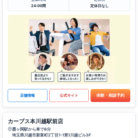
24:00間
定休日なし
体験・相談予約
店舗情報
公式サイト
カーブス本川越駅前店
霞ヶ関駅から車で8分
埼玉県川越市新富町2丁目1-1第1川越ビル3F