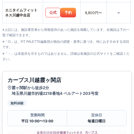
エニタイムフィット
-
公式
予約
8,800円〜
ネス川越中台店
※上記には、施設運営者から情報提供のあった施設を掲載しています。全施設は下の一
覧で確認できます。
※「○」は、FIT PALETTE編集部が独自の調査・基準に基づき、特におすすめする項目
です。
※「－」は未提供を示すものではありません。詳細は各施設の公式サイトをご確認くだ
さい。
カーブス川越霞ヶ関店
霞ヶ関駅から徒歩2分
埼玉県川越市的場2218番地4 ベルアート203号室
無料体験
営業時間
定休日
平日 10:00〜13:00
毎週日曜日