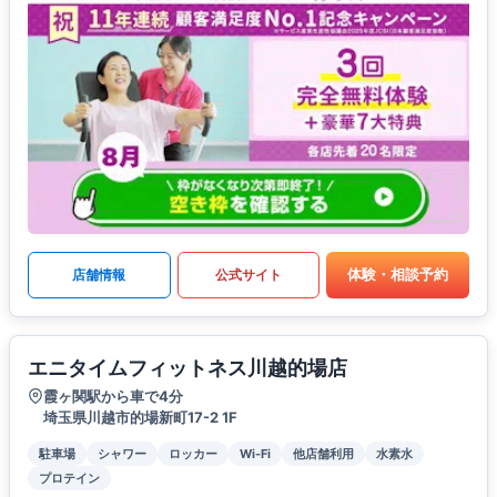
体験・相談予約
店舗情報
公式サイト
エニタイムフィットネス川越的場店
霞ヶ関駅から車で4分
埼玉県川越市的場新町17-2 1F
駐車場
シャワー
ロッカー
Wi-Fi
他店舗利用
水素水
プロテイン