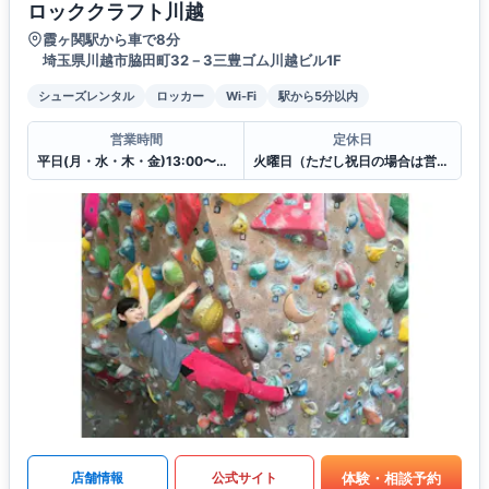
ロッククラフト川越
霞ヶ関駅から車で8分
埼玉県川越市脇田町32－3三豊ゴム川越ビル1F
シューズレンタル
ロッカー
Wi-Fi
駅から5分以内
営業時間
定休日
平日(月・水・木・金)13:00〜22:30
火曜日（ただし祝日の場合は営業します）
体験・相談予約
店舗情報
公式サイト