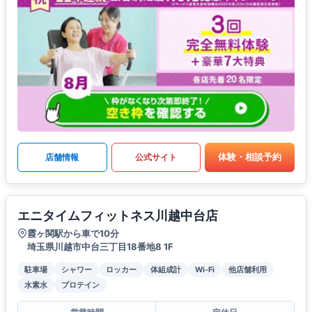
体験・相談予約
店舗情報
公式サイト
エニタイムフィットネス川越中台店
霞ヶ関駅から車で10分
埼玉県川越市中台三丁目18番地8 1F
駐車場
シャワー
ロッカー
体組成計
Wi-Fi
他店舗利用
水素水
プロテイン