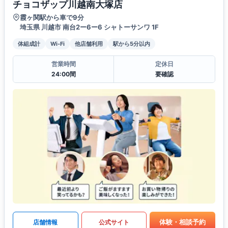
チョコザップ川越南大塚店
霞ヶ関駅から車で9分
埼玉県 川越市 南台2ー6ー6 シャトーサンワ 1F
体組成計
Wi-Fi
他店舗利用
駅から5分以内
営業時間
定休日
24:00間
要確認
体験・相談予約
店舗情報
公式サイト