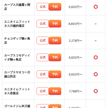
カーブス川越霞ヶ関
○
公式
予約
6,820円〜
店
エニタイムフィット
-
公式
予約
8,800円〜
ネス川越的場店
チョコザップ鶴ヶ島
-
公式
予約
3,278円〜
店
カーブスコモディイ
○
公式
予約
6,820円〜
イダ鶴ヶ島店
カーブスヤオコー川
○
公式
予約
6,820円〜
越山田店
エニタイムフィット
○
公式
予約
7,788円〜
ネス若葉店
ゴールドジム本川越
公式
予約