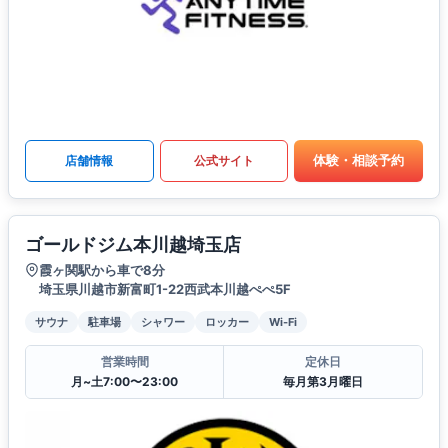
体験・相談予約
店舗情報
公式サイト
ゴールドジム本川越埼玉店
霞ヶ関駅から車で8分
埼玉県川越市新富町1-22西武本川越ぺぺ5F
サウナ
駐車場
シャワー
ロッカー
Wi-Fi
営業時間
定休日
月~土7:00〜23:00
毎月第3月曜日