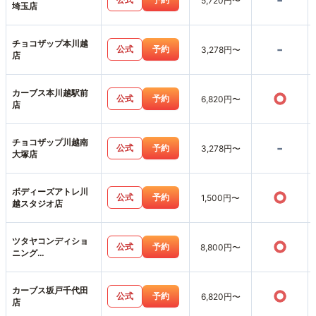
-
5,720円〜
埼玉店
チョコザップ本川越
-
公式
予約
3,278円〜
店
カーブス本川越駅前
○
公式
予約
6,820円〜
店
チョコザップ川越南
-
公式
予約
3,278円〜
大塚店
ボディーズアトレ川
○
公式
予約
1,500円〜
越スタジオ店
ツタヤコンディショ
○
公式
予約
8,800円〜
ニング
PILATESU_PLACE川
越店
カーブス坂戸千代田
○
公式
予約
6,820円〜
店