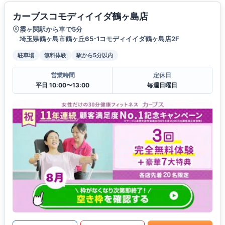
カーブスコモディイイダ鶴ヶ島店
霞ヶ関駅から車で5分
埼玉県鶴ヶ島市鶴ヶ丘65-1コモディイイダ鶴ヶ島店2F
駐車場
無料体験
駅から5分以内
営業時間
定休日
平日 10:00〜13:00
毎週日曜日