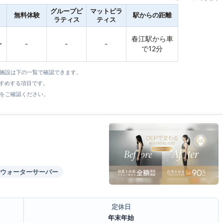
グループピ
マットピラ
無料体験
駅からの距離
ラティス
ティス
春江駅から車
〜
-
-
-
で12分
全施設は下の一覧で確認できます。
すすめする項目です。
をご確認ください。
ウォーターサーバー
定休日
年末年始