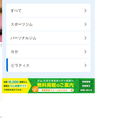
すべて
スポーツジム
パーソナルジム
7
ヨガ
ま
ピラティス
→