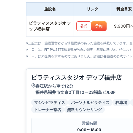
施設名
リンク
料金目安
ピラティススタジオ デ
9,900円
公式
予約
ップ福井店
※上記には、施設運営者から情報提供のあった施設を掲載しています。
※「○」は、FIT PALETTE編集部が独自の調査・基準に基づき、特にお
※「－」は未提供を示すものではありません。詳細は各施設の公式サイト
ピラティススタジオ デップ福井店
春江駅から車で12分
福井県福井市文京2丁目12ー23福島ビル3F
マシンピラティス
パーソナルピラティス
駐車場
トレーナー指名
無料カウンセリング
営業時間
9:00〜18:00