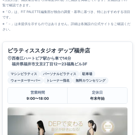
覧で確認できます。
※「○」は、FIT PALETTE編集部が独自の調査・基準に基づき、特におすすめする項目
です。
※「－」は未提供を示すものではありません。詳細は各施設の公式サイトをご確認くだ
さい。
ピラティススタジオ デップ福井店
西春江ハートピア駅から車で14分
福井県福井市文京2丁目12ー23福島ビル3F
マシンピラティス
パーソナルピラティス
駐車場
ウォーターサーバー
トレーナー指名
無料カウンセリング
営業時間
定休日
9:00〜18:00
年末年始