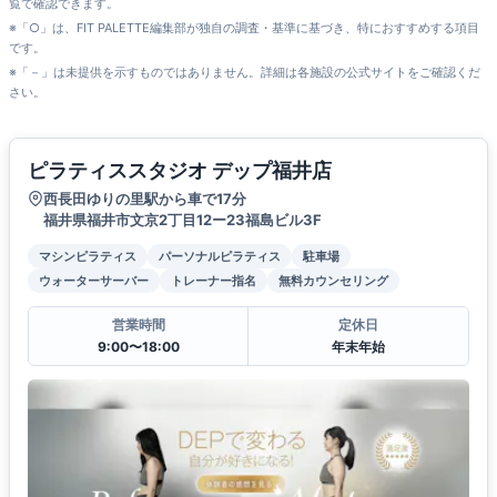
覧で確認できます。
※「○」は、FIT PALETTE編集部が独自の調査・基準に基づき、特におすすめする項目
です。
※「－」は未提供を示すものではありません。詳細は各施設の公式サイトをご確認くだ
さい。
ピラティススタジオ デップ福井店
西長田ゆりの里駅から車で17分
福井県福井市文京2丁目12ー23福島ビル3F
マシンピラティス
パーソナルピラティス
駐車場
ウォーターサーバー
トレーナー指名
無料カウンセリング
営業時間
定休日
9:00〜18:00
年末年始