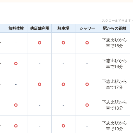
スクロールできます 
無料体験
他店舗利用
駐車場
シャワー
駅からの距離
下志比駅から
〜
-
○
○
○
車で16分
下志比駅から
〜
○
-
-
-
車で16分
下志比駅から
〜
-
○
○
○
車で17分
下志比駅から
〜
○
-
-
○
車で18分
下志比駅から
〜
○
-
○
-
車で19分