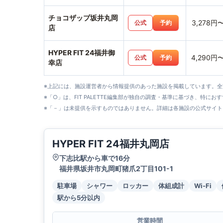
チョコザップ坂井丸岡
3,278円
公式
予約
店
HYPER FIT 24福井御
4,290円
公式
予約
幸店
※上記には、施設運営者から情報提供のあった施設を掲載しています。
※「○」は、FIT PALETTE編集部が独自の調査・基準に基づき、特にお
※「－」は未提供を示すものではありません。詳細は各施設の公式サイト
HYPER FIT 24福井丸岡店
下志比駅から車で16分
福井県坂井市丸岡町猪爪2丁目101-1
駐車場
シャワー
ロッカー
体組成計
Wi-Fi
駅から5分以内
営業時間