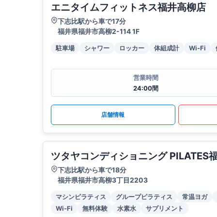
エニタイムフィットネス福井高柳店
下志比駅から車で17分
福井県福井市高柳2-114 1F
駐車場
シャワー
ロッカー
体組成計
Wi-Fi
営業時間
24:00間
店舗情報
ツタヤコンディショニング PILATES
下志比駅から車で18分
福井県福井市高柳3丁目2203
マシンピラティス
グループピラティス
常温ヨガ
Wi-Fi
無料体験
水素水
サプリメント