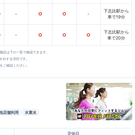
下志比駅から
〜
-
○
○
-
車で19分
下志比駅から
〜
-
○
○
○
車で20分
全施設は下の一覧で確認できます。
すすめする項目です。
をご確認ください。
他店舗利用
水素水
定休日