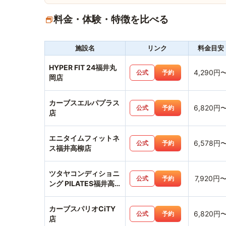
料金・体験・特徴を比べる
施設名
リンク
料金目安
HYPER FIT 24福井丸
4,290円
公式
予約
岡店
カーブスエルパプラス
6,820円
公式
予約
店
エニタイムフィットネ
6,578円
公式
予約
ス福井高柳店
ツタヤコンディショニ
7,920円
公式
予約
ング PILATES福井高
柳店
カーブスパリオCiTY
6,820円
公式
予約
店