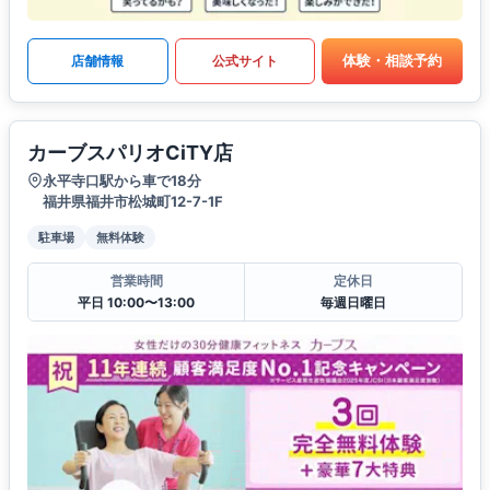
体験・相談予約
店舗情報
公式サイト
カーブスパリオCiTY店
永平寺口駅から車で18分
福井県福井市松城町12-7-1F
駐車場
無料体験
営業時間
定休日
平日 10:00〜13:00
毎週日曜日