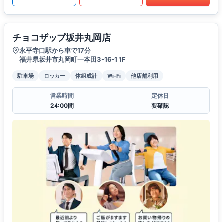
チョコザップ坂井丸岡店
永平寺口駅から車で17分
福井県坂井市丸岡町一本田3-16-1 1F
駐車場
ロッカー
体組成計
Wi-Fi
他店舗利用
営業時間
定休日
24:00間
要確認