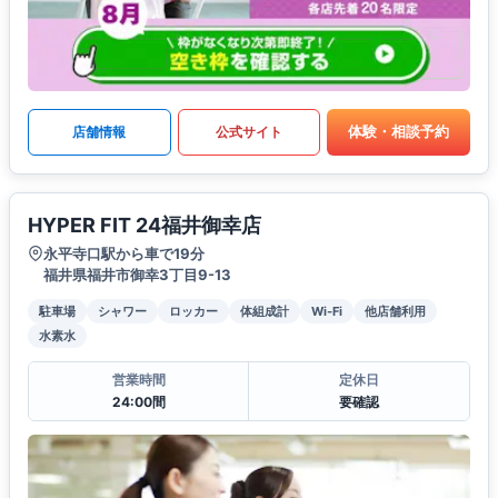
体験・相談予約
店舗情報
公式サイト
HYPER FIT 24福井御幸店
永平寺口駅から車で19分
福井県福井市御幸3丁目9-13
駐車場
シャワー
ロッカー
体組成計
Wi-Fi
他店舗利用
水素水
営業時間
定休日
24:00間
要確認