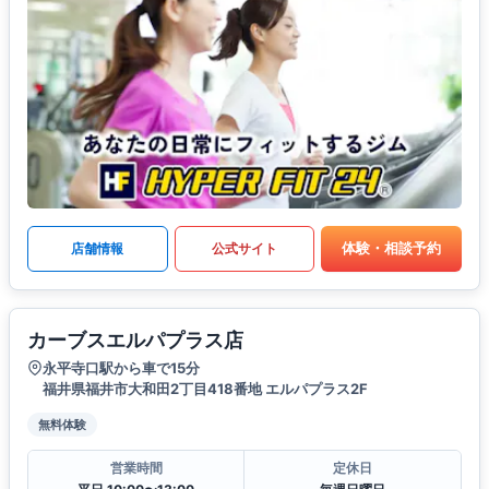
体験・相談予約
店舗情報
公式サイト
カーブスエルパプラス店
永平寺口駅から車で15分
福井県福井市大和田2丁目418番地 エルパプラス2F
無料体験
営業時間
定休日