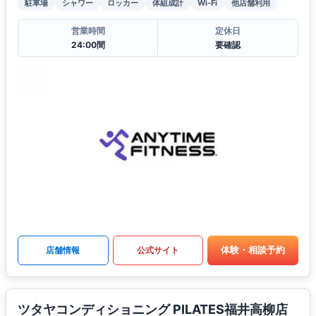
駐車場
シャワー
ロッカー
体組成計
Wi-Fi
他店舗利用
営業時間
定休日
24:00間
要確認
体験・相談予約
店舗情報
公式サイト
ツタヤコンディショニング PILATES福井高柳店