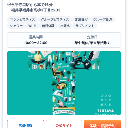
永平寺口駅から車で16分
福井県福井市高柳3丁目2203
マシンピラティス
グループピラティス
常温ヨガ
グループヨガ
シャワー
Wi-Fi
無料体験
水素水
サプリメント
営業時間
定休日
10:00〜22:00
年中無休/年末年始除く
体験・相談予約
店舗情報
公式サイト