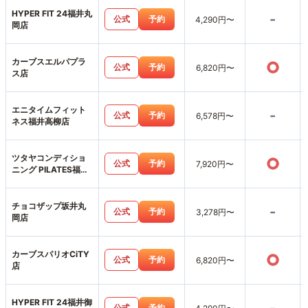
HYPER FIT 24福井丸
-
公式
予約
4,290円〜
岡店
カーブスエルパプラ
○
公式
予約
6,820円〜
ス店
エニタイムフィット
-
公式
予約
6,578円〜
ネス福井高柳店
ツタヤコンディショ
○
公式
予約
7,920円〜
ニング PILATES福井
高柳店
チョコザップ坂井丸
-
公式
予約
3,278円〜
岡店
カーブスパリオCiTY
○
公式
予約
6,820円〜
店
HYPER FIT 24福井御
公式
予約