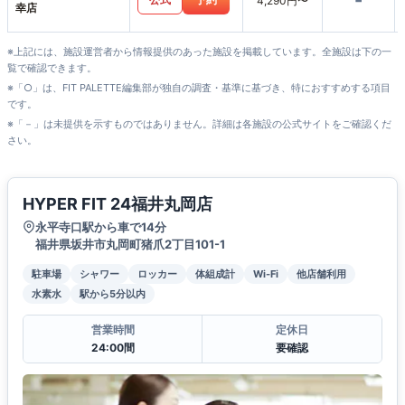
-
4,290円〜
幸店
※上記には、施設運営者から情報提供のあった施設を掲載しています。全施設は下の一
覧で確認できます。
※「○」は、FIT PALETTE編集部が独自の調査・基準に基づき、特におすすめする項目
です。
※「－」は未提供を示すものではありません。詳細は各施設の公式サイトをご確認くだ
さい。
HYPER FIT 24福井丸岡店
永平寺口駅から車で14分
福井県坂井市丸岡町猪爪2丁目101-1
駐車場
シャワー
ロッカー
体組成計
Wi-Fi
他店舗利用
水素水
駅から5分以内
営業時間
定休日
24:00間
要確認