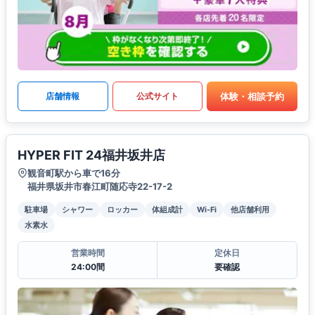
体験・相談予約
店舗情報
公式サイト
HYPER FIT 24福井坂井店
観音町駅から車で16分
福井県坂井市春江町随応寺22-17-2
駐車場
シャワー
ロッカー
体組成計
Wi-Fi
他店舗利用
水素水
営業時間
定休日
24:00間
要確認