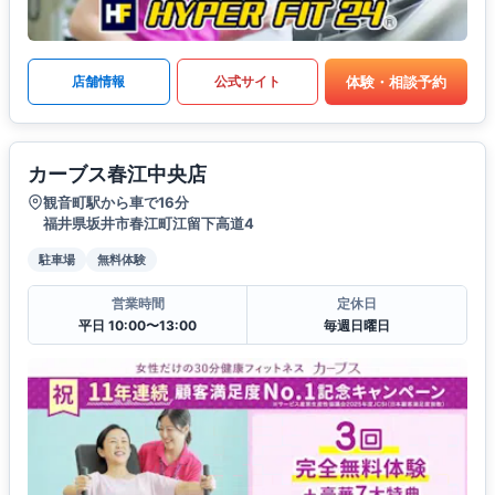
体験・相談予約
店舗情報
公式サイト
カーブス春江中央店
観音町駅から車で16分
福井県坂井市春江町江留下高道4
駐車場
無料体験
営業時間
定休日
平日 10:00〜13:00
毎週日曜日