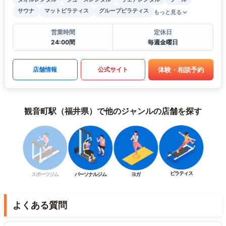
サウナ
マットピラティス
グループピラティス
もっと見る
営業時間
定休日
24:00間
毎週金曜日
体験・相談予約
店舗情報
公式サイト
観音町駅（福井県）で他のジャンルの店舗を探す
ピラティス
スポーツジム
パーソナルジム
ヨガ
よくある質問