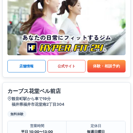
体験・相談予約
店舗情報
公式サイト
カーブス花堂ベル前店
観音町駅から車で19分
福井県福井市花堂南2丁目304
無料体験
営業時間
定休日
平日 10:00〜13:00
毎週日曜日