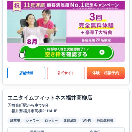
体験・相談予約
店舗情報
公式サイト
エニタイムフィットネス福井高柳店
観音町駅から車で9分
福井県福井市高柳2-114 1F
駐車場
シャワー
ロッカー
体組成計
Wi-Fi
他店舗利用