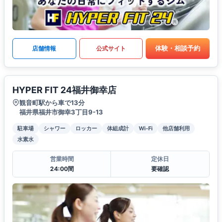
体験・相談予約
店舗情報
公式サイト
HYPER FIT 24福井御幸店
観音町駅から車で13分
福井県福井市御幸3丁目9-13
駐車場
シャワー
ロッカー
体組成計
Wi-Fi
他店舗利用
水素水
営業時間
定休日
24:00間
要確認