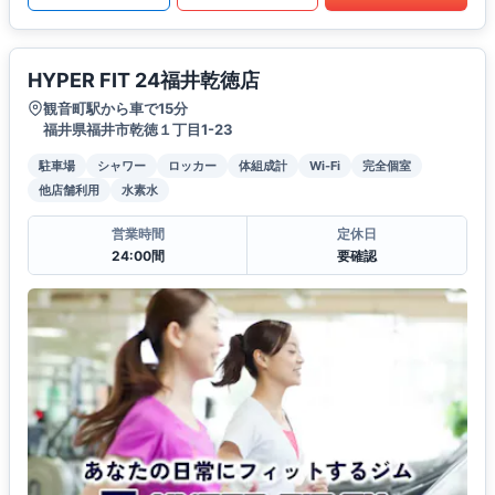
HYPER FIT 24福井乾徳店
観音町駅から車で15分
福井県福井市乾徳１丁目1-23
駐車場
シャワー
ロッカー
体組成計
Wi-Fi
完全個室
他店舗利用
水素水
営業時間
定休日
24:00間
要確認