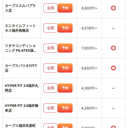
カーブスエルパプラ
○
公式
予約
6,820円〜
ス店
エニタイムフィット
-
公式
予約
6,578円〜
ネス福井高柳店
ツタヤコンディショ
○
公式
予約
7,920円〜
ニング PILATES福井
高柳店
カーブスパリオCiTY
○
公式
予約
6,820円〜
店
HYPER FIT 24福井丸
-
公式
予約
4,290円〜
岡店
HYPER FIT 24福井御
-
公式
予約
4,290円〜
幸店
カーブス福井田原町
公式
予約