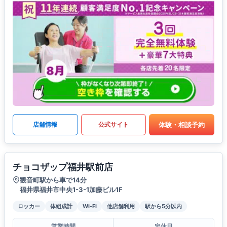
体験・相談予約
店舗情報
公式サイト
チョコザップ福井駅前店
観音町駅から車で14分
福井県福井市中央1-3-1加藤ビル1F
ロッカー
体組成計
Wi-Fi
他店舗利用
駅から5分以内
営業時間
定休日