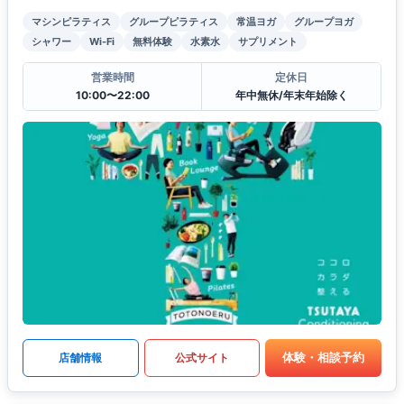
マシンピラティス
グループピラティス
常温ヨガ
グループヨガ
シャワー
Wi-Fi
無料体験
水素水
サプリメント
営業時間
定休日
10:00〜22:00
年中無休/年末年始除く
体験・相談予約
店舗情報
公式サイト