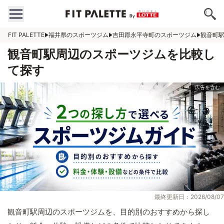
FIT PALETTE
福井県のスポーツジム
吉田郡永平寺町のスポーツジム
観音町
観音町駅周辺のスポーツジムを比較し
て探す
最終更新日：2026/08/07
観音町駅周辺のスポーツジムを、目的別のおすすめから探し