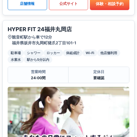
体験・相談予約
店舗情報
公式サイト
HYPER FIT 24福井丸岡店
観音町駅から車で12分
福井県坂井市丸岡町猪爪2丁目101-1
駐車場
シャワー
ロッカー
体組成計
Wi-Fi
他店舗利用
水素水
駅から5分以内
営業時間
定休日
24:00間
要確認