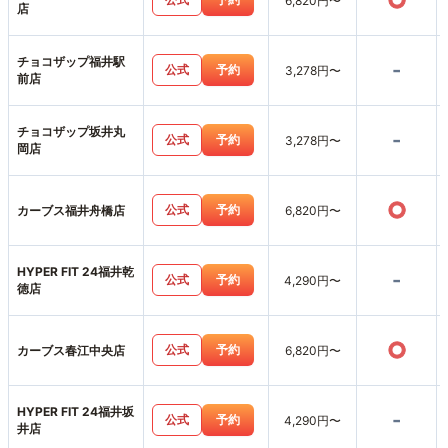
○
6,820円〜
店
チョコザップ福井駅
-
公式
予約
3,278円〜
前店
チョコザップ坂井丸
-
公式
予約
3,278円〜
岡店
○
公式
予約
カーブス福井舟橋店
6,820円〜
HYPER FIT 24福井乾
-
公式
予約
4,290円〜
徳店
○
公式
予約
カーブス春江中央店
6,820円〜
HYPER FIT 24福井坂
-
公式
予約
4,290円〜
井店