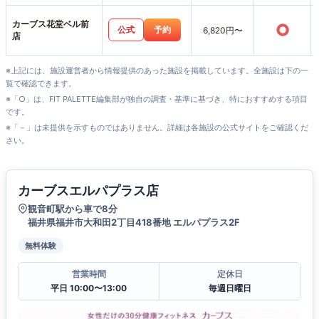
カーブス花堂ベル前
○
公式
予約
6,820円〜
店
※上記には、施設運営者から情報提供のあった施設を掲載しています。全施設は下の一
覧で確認できます。
※「○」は、FIT PALETTE編集部が独自の調査・基準に基づき、特におすすめする項目
です。
※「－」は未提供を示すものではありません。詳細は各施設の公式サイトをご確認くだ
さい。
カーブスエルパプラス店
観音町駅から車で8分
福井県福井市大和田2丁目418番地 エルパプラス2F
無料体験
営業時間
定休日
平日 10:00〜13:00
毎週日曜日