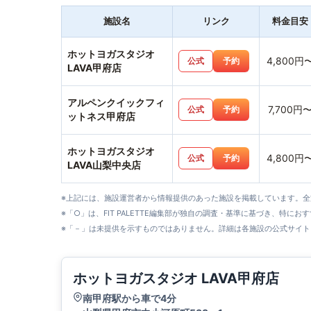
施設名
リンク
料金目安
ホットヨガスタジオ
4,800円
公式
予約
LAVA甲府店
アルペンクイックフィ
7,700円
公式
予約
ットネス甲府店
ホットヨガスタジオ
4,800円
公式
予約
LAVA山梨中央店
※上記には、施設運営者から情報提供のあった施設を掲載しています。
※「○」は、FIT PALETTE編集部が独自の調査・基準に基づき、特にお
※「－」は未提供を示すものではありません。詳細は各施設の公式サイト
ホットヨガスタジオ LAVA甲府店
南甲府駅から車で4分