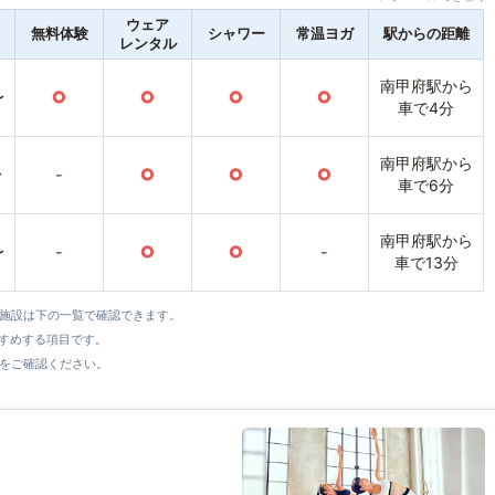
ウェア
無料体験
シャワー
常温ヨガ
駅からの距離
レンタル
南甲府駅から
〜
○
○
○
○
車で4分
南甲府駅から
〜
-
○
○
○
車で6分
南甲府駅から
〜
-
○
○
-
車で13分
全施設は下の一覧で確認できます。
すすめする項目です。
をご確認ください。