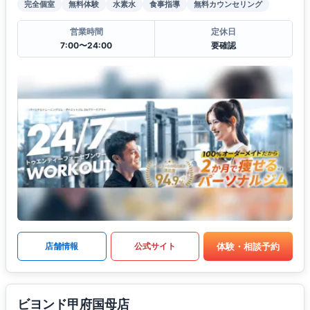
完全個室
無料体験
水素水
食事指導
無料カウンセリング
営業時間
定休日
7:00〜24:00
要確認
体験・相談予約
店舗情報
公式サイト
ビヨンド甲府国母店