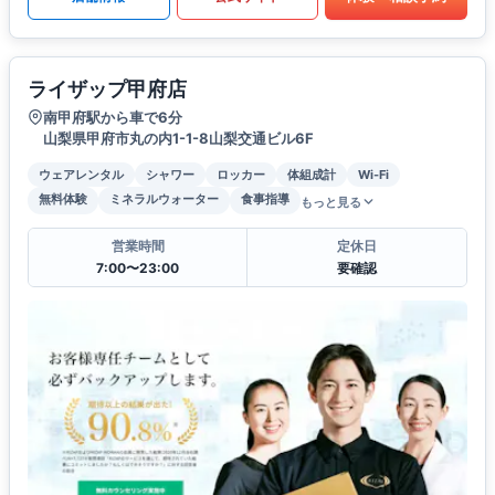
ライザップ甲府店
南甲府駅から車で6分
山梨県甲府市丸の内1-1-8山梨交通ビル6F
ウェアレンタル
シャワー
ロッカー
体組成計
Wi-Fi
無料体験
ミネラルウォーター
食事指導
もっと見る
営業時間
定休日
7:00〜23:00
要確認