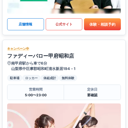
体験・相談予約
店舗情報
公式サイト
キャンペーン中
ファディーバロー甲府昭和店
南甲府駅から車で6分
山梨県中巨摩郡昭和町清水新居194－1
駐車場
ロッカー
体組成計
無料体験
営業時間
定休日
5:00〜23:00
要確認