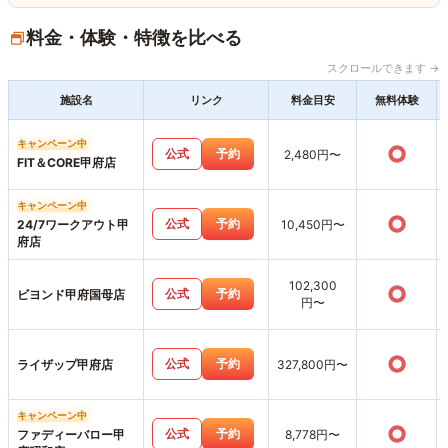
料金・体験・特徴を比べる
スクロールできます →
施設名
リンク
料金目安
無料体験
キャンペーン中
○
公式
予約
2,480円〜
FIT＆CORE甲府店
キャンペーン中
○
公式
予約
24/7ワークアウト甲
10,450円〜
府店
102,300
○
公式
予約
ビヨンド甲府国母店
円〜
○
公式
予約
ライザップ甲府店
327,800円〜
キャンペーン中
○
公式
予約
ファディーバロー甲
8,778円〜