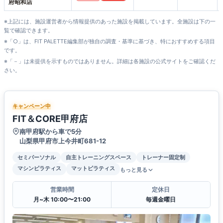
府昭和店
※上記には、施設運営者から情報提供のあった施設を掲載しています。全施設は下の一
覧で確認できます。
※「○」は、FIT PALETTE編集部が独自の調査・基準に基づき、特におすすめする項目
です。
※「－」は未提供を示すものではありません。詳細は各施設の公式サイトをご確認くだ
さい。
キャンペーン中
FIT＆CORE甲府店
南甲府駅から車で5分
山梨県甲府市上今井町681-12
セミパーソナル
自主トレーニングスペース
トレーナー固定制
マシンピラティス
マットピラティス
もっと見る
営業時間
定休日
月~木 10:00〜21:00
毎週金曜日