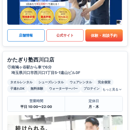
体験・相談予約
店舗情報
公式サイト
かたぎり塾西川口店
南鳩ヶ谷駅から車で6分
埼玉県川口市西川口1丁目5-1遠山ビル3F
タオルレンタル
シューズレンタル
ウェアレンタル
完全個室
子連れOK
無料体験
ウォーターサーバー
プロテイン
もっと見る
営業時間
定休日
平日 10:00〜22:00
月・木