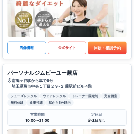
体験・相談予約
店舗情報
公式サイト
パーソナルジムビーユー蕨店
南鳩ヶ谷駅から車で9分
埼玉県蕨市中央１丁目２９-２ 蕨駅前ビル 4階
シューズレンタル
ウェアレンタル
トレーナー固定制
完全個室
無料体験
食事指導
駅から5分以内
営業時間
定休日
10:00〜21:00
定休日なし