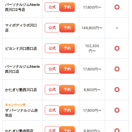
パーソナルジムféerie
○
公式
予約
17,600円〜
西川口2号店
マイボディラボ川口
-
公式
予約
149,600円〜
店
102,300
○
公式
予約
ビヨンド川口西口店
円〜
パーソナルジムféerie
○
公式
予約
17,600円〜
西川口店
○
公式
予約
かたぎり塾西川口店
8,800円〜
キャンペーン中
○
公式
予約
ザ パーソナルジム赤
17,600円〜
羽店
○
公式
予約
かたぎり塾赤羽店
8,800円〜