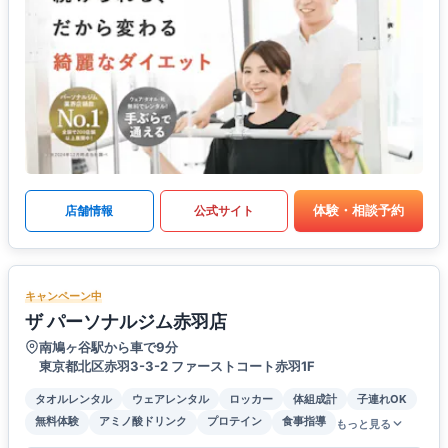
体験・相談予約
店舗情報
公式サイト
キャンペーン中
ザ パーソナルジム赤羽店
南鳩ヶ谷駅から車で9分
東京都北区赤羽3-3-2 ファーストコート赤羽1F
タオルレンタル
ウェアレンタル
ロッカー
体組成計
子連れOK
無料体験
アミノ酸ドリンク
プロテイン
食事指導
もっと見る