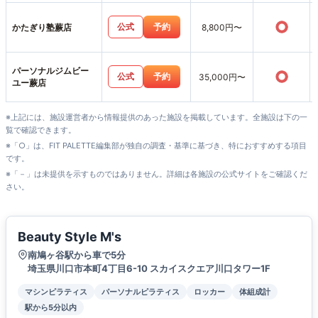
○
公式
予約
かたぎり塾蕨店
8,800円〜
パーソナルジムビー
○
公式
予約
35,000円〜
ユー蕨店
※上記には、施設運営者から情報提供のあった施設を掲載しています。全施設は下の一
覧で確認できます。
※「○」は、FIT PALETTE編集部が独自の調査・基準に基づき、特におすすめする項目
です。
※「－」は未提供を示すものではありません。詳細は各施設の公式サイトをご確認くだ
さい。
Beauty Style M's
南鳩ヶ谷駅から車で5分
埼玉県川口市本町4丁目6-10 スカイスクエア川口タワー1F
マシンピラティス
パーソナルピラティス
ロッカー
体組成計
駅から5分以内