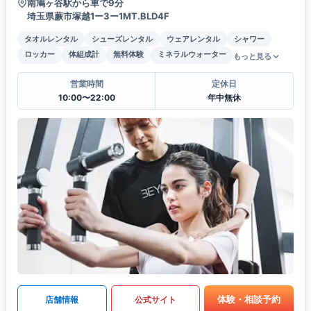
南鳩ヶ谷駅から車で9分
埼玉県蕨市塚越1ー3ー1MT.BLD4F
タオルレンタル
シューズレンタル
ウェアレンタル
シャワー
ロッカー
体組成計
無料体験
ミネラルウォーター
もっと見る
営業時間
定休日
10:00〜22:00
年中無休
体験・相談予約
店舗情報
公式サイト