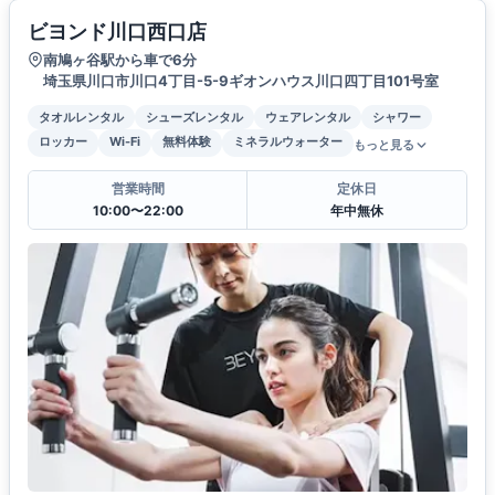
ビヨンド川口西口店
南鳩ヶ谷駅から車で6分
埼玉県川口市川口4丁目-5-9ギオンハウス川口四丁目101号室
タオルレンタル
シューズレンタル
ウェアレンタル
シャワー
ロッカー
Wi-Fi
無料体験
ミネラルウォーター
もっと見る
営業時間
定休日
10:00〜22:00
年中無休