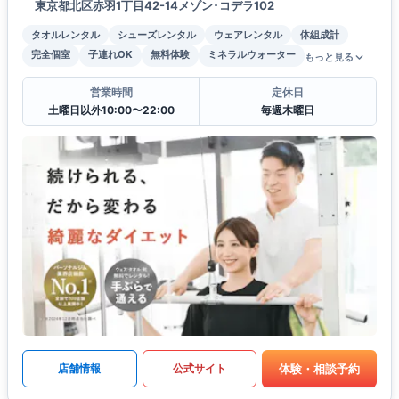
東京都北区赤羽1丁目42-14メゾン･コデラ102
タオルレンタル
シューズレンタル
ウェアレンタル
体組成計
完全個室
子連れOK
無料体験
ミネラルウォーター
もっと見る
営業時間
定休日
土曜日以外10:00〜22:00
毎週木曜日
体験・相談予約
店舗情報
公式サイト