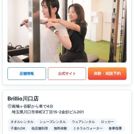
体験・相談予約
店舗情報
公式サイト
Brillio川口店
南鳩ヶ谷駅から車で4分
埼玉県川口市幸町2丁目15-2金杉ビル201
タオルレンタル
シューズレンタル
ウェアレンタル
ロッカー
子連れOK
他店舗利用
無料体験
ミネラルウォーター
食事指導