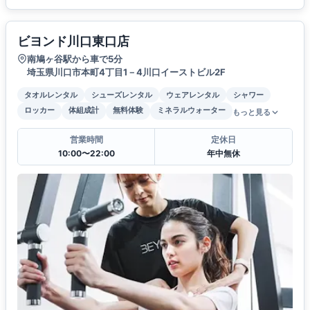
ビヨンド川口東口店
南鳩ヶ谷駅から車で5分
埼玉県川口市本町4丁目1－4川口イーストビル2F
タオルレンタル
シューズレンタル
ウェアレンタル
シャワー
ロッカー
体組成計
無料体験
ミネラルウォーター
もっと見る
営業時間
定休日
10:00〜22:00
年中無休