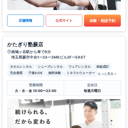
体験・相談予約
店舗情報
公式サイト
かたぎり塾蕨店
南鳩ヶ谷駅から車で9分
埼玉県蕨市中央1ー24ー3MKビル2FーEAST
タオルレンタル
シューズレンタル
ウェアレンタル
体組成計
完全個室
子連れOK
無料体験
ミネラルウォーター
もっと見る
営業時間
定休日
火・水・金 10:00〜22:00
毎週月曜日