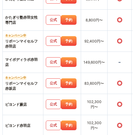
かたぎり塾赤羽女性
○
公式
予約
8,800円〜
専門店
キャンペーン中
○
公式
予約
リボーンマイセルフ
92,400円〜
赤羽店
マイボディラボ赤羽
-
公式
予約
149,600円〜
店
キャンペーン中
○
公式
予約
リボーンマイセルフ
83,600円〜
赤坂店
102,300
○
公式
予約
ビヨンド蕨店
円〜
102,300
○
公式
予約
ビヨンド赤羽店
円〜