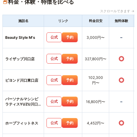
料金・体験・特徴を比べる
スクロールできます →
施設名
リンク
料金目安
無料体験
-
公式
予約
Beauty Style M's
3,000円〜
○
公式
予約
ライザップ川口店
327,800円〜
102,300
○
公式
予約
ビヨンド川口東口店
円〜
パーソナルマシンピ
-
公式
予約
16,800円〜
ラティスYUZU川口
店
○
公式
予約
ホープフィットネス
4,452円〜