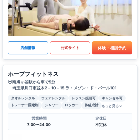
体験・相談予約
店舗情報
公式サイト
ホープフィットネス
南鳩ヶ谷駅から車で5分
埼玉県川口市並木2－10－15 ラ・メゾン・ド・パール101
タオルレンタル
ウェアレンタル
レッスン振替可
キャンセル可
トレーナー固定制
シャワー
ロッカー
体組成計
もっと見る
営業時間
定休日
7:00〜24:00
不定休