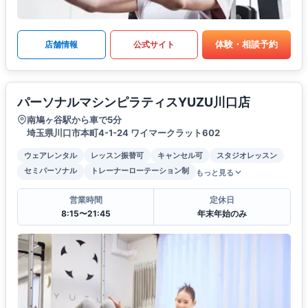
体験・相談予約
店舗情報
公式サイト
パーソナルマシンピラティスYUZU川口店
南鳩ヶ谷駅から車で5分
埼玉県川口市本町4-1-24 ワイマークラット602
ウェアレンタル
レッスン振替可
キャンセル可
スタジオレッスン
セミパーソナル
トレーナーローテーション制
もっと見る
営業時間
定休日
8:15〜21:45
年末年始のみ