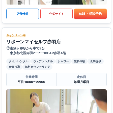
体験・相談予約
店舗情報
公式サイト
キャンペーン中
リボーンマイセルフ赤羽店
南鳩ヶ谷駅から車で9分
東京都北区赤羽2ー7ー1DEAR赤羽4階
タオルレンタル
ウェアレンタル
シャワー
無料体験
食事提供
食事指導
無料カウンセリング
営業時間
定休日
平日 10:00〜22:00
毎週月曜日