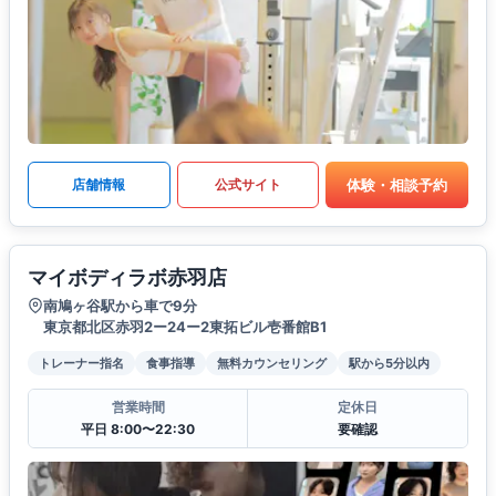
体験・相談予約
店舗情報
公式サイト
マイボディラボ赤羽店
南鳩ヶ谷駅から車で9分
東京都北区赤羽2ー24ー2東拓ビル壱番館B1
トレーナー指名
食事指導
無料カウンセリング
駅から5分以内
営業時間
定休日
平日 8:00〜22:30
要確認