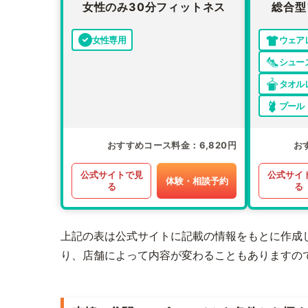
女性のみ30分フィットネス
総合型
女性専用
ウェア
シュー
タオル
プール
おすすめコース料金
6,820円
お
公式サイトで見
公式サイ
体験・相談予約
る
る
上記の表は公式サイトに記載の情報をもとに作成
り、店舗によって内容が変わることもありますの