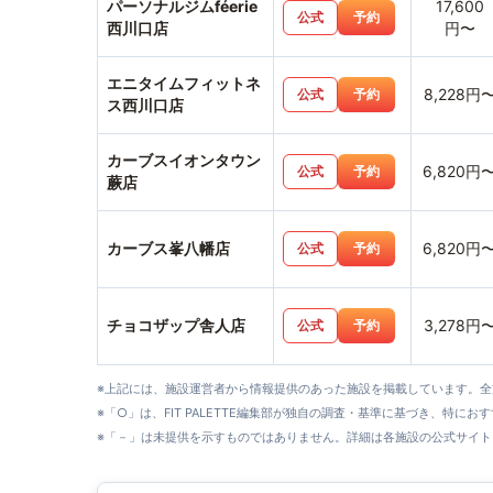
パーソナルジムféerie
17,600
公式
予約
西川口店
円〜
エニタイムフィットネ
8,228円
公式
予約
ス西川口店
カーブスイオンタウン
6,820円
公式
予約
蕨店
カーブス峯八幡店
6,820円
公式
予約
チョコザップ舎人店
3,278円
公式
予約
※上記には、施設運営者から情報提供のあった施設を掲載しています。
※「○」は、FIT PALETTE編集部が独自の調査・基準に基づき、特にお
※「－」は未提供を示すものではありません。詳細は各施設の公式サイト