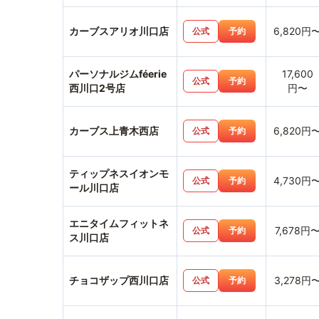
カーブスアリオ川口店
6,820円
公式
予約
パーソナルジムféerie
17,600
公式
予約
西川口2号店
円〜
カーブス上青木西店
6,820円
公式
予約
ティップネスイオンモ
4,730円
公式
予約
ール川口店
エニタイムフィットネ
7,678円
公式
予約
ス川口店
チョコザップ西川口店
3,278円
公式
予約