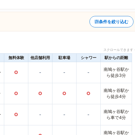
条件を絞り込む
スクロールできます 
無料体験
他店舗利用
駐車場
シャワー
駅からの距離
南鳩ヶ谷駅か
〜
○
-
-
-
ら徒歩3分
南鳩ヶ谷駅か
〜
○
○
○
○
ら徒歩4分
南鳩ヶ谷駅か
〜
○
-
-
-
ら車で4分
南鳩ヶ谷駅か