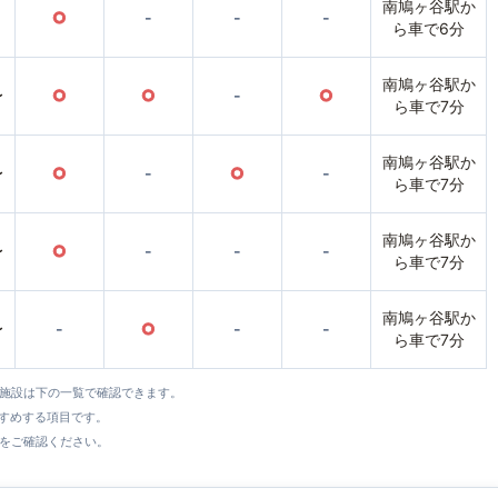
南鳩ヶ谷駅か
○
-
-
-
ら車で6分
南鳩ヶ谷駅か
〜
○
○
-
○
ら車で7分
南鳩ヶ谷駅か
〜
○
-
○
-
ら車で7分
南鳩ヶ谷駅か
〜
○
-
-
-
ら車で7分
南鳩ヶ谷駅か
〜
-
○
-
-
ら車で7分
全施設は下の一覧で確認できます。
すすめする項目です。
をご確認ください。