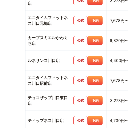
3,278円
公式
予約
店
エニタイムフィットネ
7,678円
公式
予約
ス川口元郷店
カーブスミエルかわぐ
6,820円
公式
予約
ち店
ルネサンス川口店
4,400円
公式
予約
エニタイムフィットネ
7,678円
公式
予約
ス川口駅前店
チョコザップ川口東口
3,278円
公式
予約
店
ティップネス川口店
4,730円
公式
予約