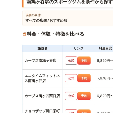
南鳩ヶ谷駅のスポーツジムを条件から探す
現在の条件
すべての店舗 / おすすめ順
料金・体験・特徴を比べる
施設名
リンク
料金目安
カーブス南鳩ヶ谷店
6,820円
公式
予約
エニタイムフィットネ
7,678円
公式
予約
ス南鳩ヶ谷店
カーブス鳩ヶ谷西口店
6,820円
公式
予約
チョコザップ川口栄町