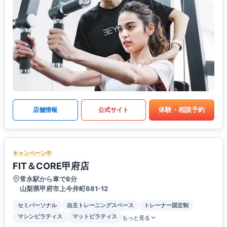
体験・相談予約
店舗情報
公式サイト
キャンペーン中
FIT＆CORE甲府店
常永駅から車で8分
山梨県甲府市上今井町681-12
セミパーソナル
自主トレーニングスペース
トレーナー固定制
マシンピラティス
マットピラティス
もっと見る