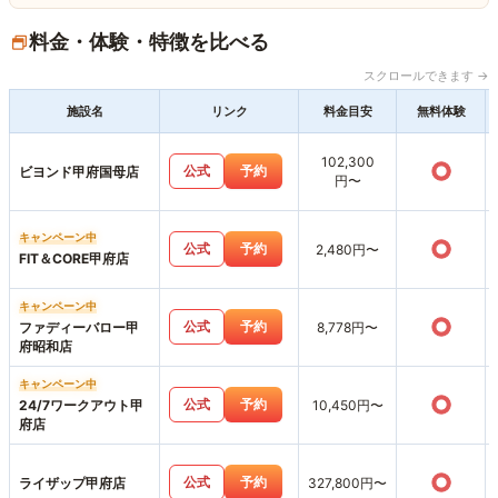
料金・体験・特徴を比べる
スクロールできます →
施設名
リンク
料金目安
無料体験
102,300
○
公式
予約
ビヨンド甲府国母店
円〜
キャンペーン中
○
公式
予約
2,480円〜
FIT＆CORE甲府店
キャンペーン中
○
公式
予約
ファディーバロー甲
8,778円〜
府昭和店
キャンペーン中
○
公式
予約
24/7ワークアウト甲
10,450円〜
府店
○
公式
予約
ライザップ甲府店
327,800円〜