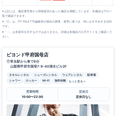
※上記には、施設運営者から情報提供のあった施設を掲載しています。全施設は下の一
覧で確認できます。
※「○」は、FIT PALETTE編集部が独自の調査・基準に基づき、特におすすめする項目
です。
※「－」は未提供を示すものではありません。詳細は各施設の公式サイトをご確認くだ
さい。
ビヨンド甲府国母店
常永駅から車で6分
山梨県甲府市国母7-9-40清水ビル2F
タオルレンタル
シューズレンタル
ウェアレンタル
駐車場
シャワー
ロッカー
Wi-Fi
無料体験
もっと見る
営業時間
定休日
10:00〜22:00
定休日なし