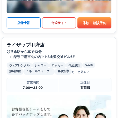
体験・相談予約
店舗情報
公式サイト
ライザップ甲府店
常永駅から車で13分
山梨県甲府市丸の内1-1-8山梨交通ビル6F
ウェアレンタル
シャワー
ロッカー
体組成計
Wi-Fi
無料体験
ミネラルウォーター
食事指導
もっと見る
営業時間
定休日
7:00〜23:00
要確認