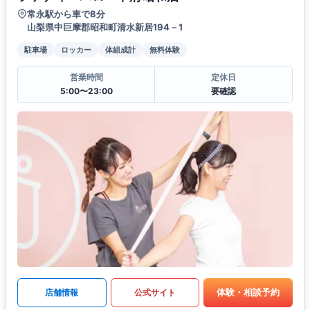
常永駅から車で8分
山梨県中巨摩郡昭和町清水新居194－1
駐車場
ロッカー
体組成計
無料体験
営業時間
定休日
5:00〜23:00
要確認
体験・相談予約
店舗情報
公式サイト