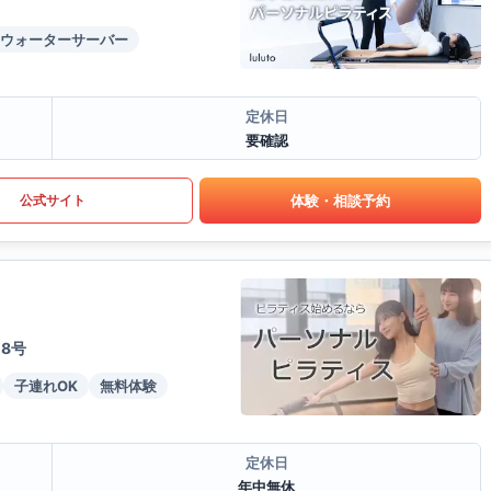
ウォーターサーバー
定休日
要確認
体験・相談予約
公式サイト
08号
子連れOK
無料体験
定休日
年中無休