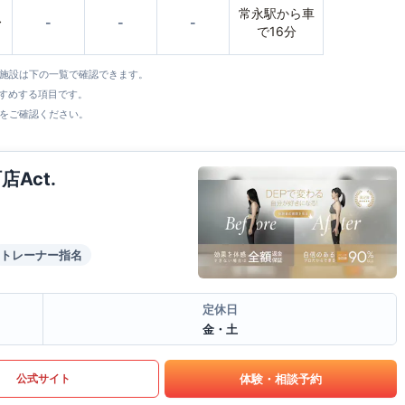
常永駅から車
〜
-
-
-
で16分
全施設は下の一覧で確認できます。
すすめする項目です。
をご確認ください。
Act.
トレーナー指名
定休日
金・土
体験・相談予約
公式サイト