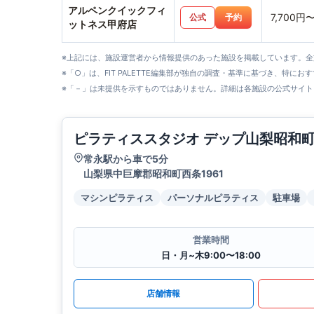
アルペンクイックフィ
7,700円
公式
予約
ットネス甲府店
※上記には、施設運営者から情報提供のあった施設を掲載しています。
※「○」は、FIT PALETTE編集部が独自の調査・基準に基づき、特にお
※「－」は未提供を示すものではありません。詳細は各施設の公式サイト
ピラティススタジオ デップ山梨昭和町店
常永駅から車で5分
山梨県中巨摩郡昭和町西条1961
マシンピラティス
パーソナルピラティス
駐車場
営業時間
日・月~木9:00〜18:00
店舗情報