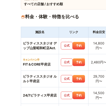
すべての店舗 / おすすめ順
料金・体験・特徴を比べる
施設名
リンク
料金目安
ピラティススタジオ デ
14,800
公式
予約
ップ山梨昭和町店Act.
円〜
キャンペーン中
2,480円
公式
予約
FIT＆CORE甲府店
ピラティススタジオ ル
29,700
公式
予約
ルト甲府店
円〜
14,500
24/7ピラティス甲府店
公式
予約
円〜