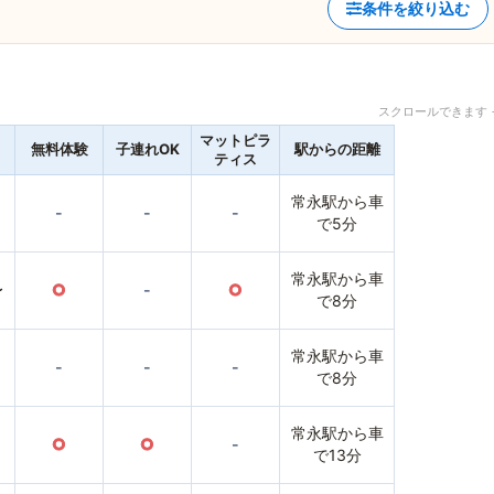
条件を絞り込む
スクロールできます 
マットピラ
無料体験
子連れOK
駅からの距離
ティス
常永駅から車
-
-
-
で5分
常永駅から車
〜
○
-
○
で8分
常永駅から車
-
-
-
で8分
常永駅から車
○
○
-
で13分