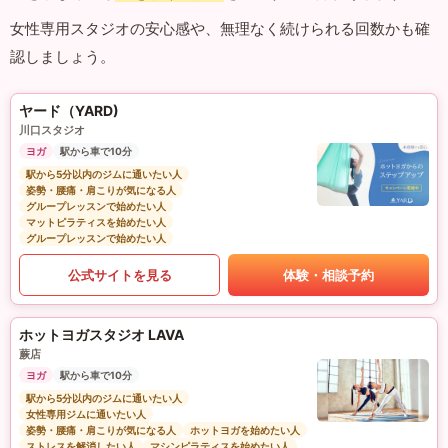
女性専用スタジオの安心感や、無理なく続けられる回数かも確
認しましょう。
ヤード（YARD)
川口スタジオ
ヨガ
駅から車で10分
駅から5分以内のジムに通いたい人
姿勢・腰痛・肩こりが気になる人
グループレッスンで始めたい人
マットピラティスを始めたい人
グループレッスンで始めたい人
公式サイトを見る
体験・相談予約
ホットヨガスタジオ LAVA
蕨店
ヨガ
駅から車で10分
駅から5分以内のジムに通いたい人
女性専用ジムに通いたい人
姿勢・腰痛・肩こりが気になる人
ホットヨガを始めたい人
ストレスを解消したい人
マシンピラティスを始めたい人