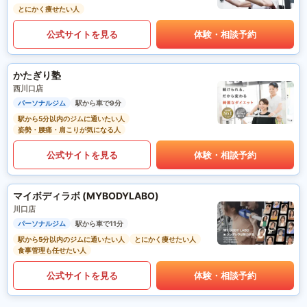
とにかく痩せたい人
公式サイトを見る
体験・相談予約
かたぎり塾
西川口店
パーソナルジム
駅から車で9分
駅から5分以内のジムに通いたい人
姿勢・腰痛・肩こりが気になる人
公式サイトを見る
体験・相談予約
マイボディラボ (MYBODYLABO)
川口店
パーソナルジム
駅から車で11分
駅から5分以内のジムに通いたい人
とにかく痩せたい人
食事管理も任せたい人
公式サイトを見る
体験・相談予約