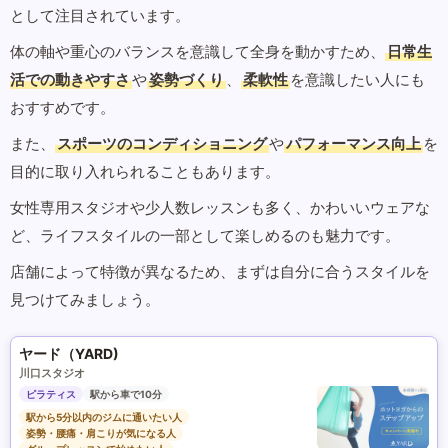
として注目されています。
体の軸や重心のバランスを意識して全身を動かすため、
日常生
活での動きやすさ
や
姿勢づくり
、
柔軟性
を意識したい人にも
おすすめです。
また、
スポーツのコンディショニング
や
パフォーマンス向上
を
目的に取り入れられることもあります。
女性専用スタジオや少人数レッスンも多く、かわいいウェアな
ど、ライフスタイルの一部として楽しめるのも魅力です。
店舗によって特徴が異なるため、まずは自分に合うスタイルを
見つけてみましょう。
ヤード（YARD)
川口スタジオ
ピラティス
駅から車で10分
駅から5分以内のジムに通いたい人
姿勢・腰痛・肩こりが気になる人