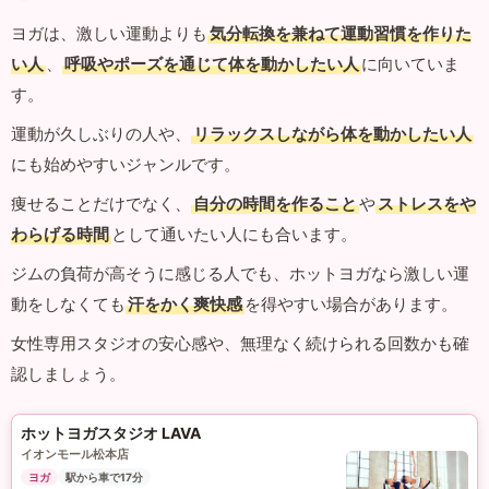
ヨガは、激しい運動よりも
気分転換を兼ねて運動習慣を作りた
い人
、
呼吸やポーズを通じて体を動かしたい人
に向いていま
す。
運動が久しぶりの人や、
リラックスしながら体を動かしたい人
にも始めやすいジャンルです。
痩せることだけでなく、
自分の時間を作ること
や
ストレスをや
わらげる時間
として通いたい人にも合います。
ジムの負荷が高そうに感じる人でも、ホットヨガなら激しい運
動をしなくても
汗をかく爽快感
を得やすい場合があります。
女性専用スタジオの安心感や、無理なく続けられる回数かも確
認しましょう。
ホットヨガスタジオ LAVA
イオンモール松本店
ヨガ
駅から車で17分