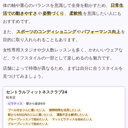
体の軸や重心のバランスを意識して全身を動かすため、
日常生
活での動きやすさ
や
姿勢づくり
、
柔軟性
を意識したい人にも
おすすめです。
また、
スポーツのコンディショニング
や
パフォーマンス向上
を
目的に取り入れられることもあります。
女性専用スタジオや少人数レッスンも多く、かわいいウェアな
ど、ライフスタイルの一部として楽しめるのも魅力です。
店舗によって特徴が異なるため、まずは自分に合うスタイルを
見つけてみましょう。
セントラルフィットネスクラブ24
松本店
ピラティス
駅から徒歩9分
プール付きジムに通いたい人
隙間時間を活用したい人
駅から5分以内のジムに通いたい人
運動不足を解消したい人
グループレッスンで始めたい人
マットピラティスを始めたい人
グループレッスンで始めたい人