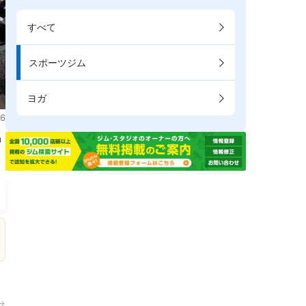
すべて
スポーツジム
ヨガ
6
掲
→