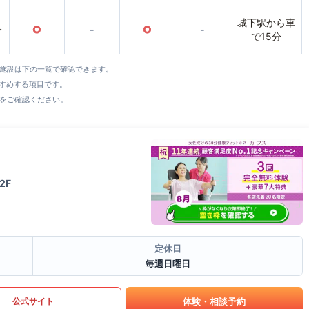
城下駅から車
〜
○
-
○
-
で15分
全施設は下の一覧で確認できます。
すすめする項目です。
をご確認ください。
2F
定休日
毎週日曜日
体験・相談予約
公式サイト