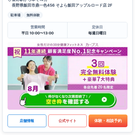
長野県飯田市鼎一色456 そよら飯田アップルロード店 2F
駐車場
無料体験
営業時間
定休日
平日 10:00〜13:00
毎週日曜日
体験・相談予約
店舗情報
公式サイト