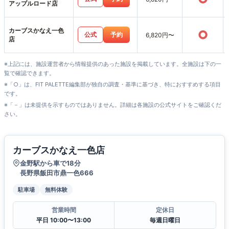
アップルロード店
カーブスかなえ一色
○
公式
予約
6,820円〜
店
※上記には、施設運営者から情報提供のあった施設を掲載しています。全施設は下の一
覧で確認できます。
※「○」は、FIT PALETTE編集部が独自の調査・基準に基づき、特におすすめする項目
です。
※「－」は未提供を示すものではありません。詳細は各施設の公式サイトをご確認くだ
さい。
カーブスかなえ一色店
金野駅から車で18分
長野県飯田市鼎一色666
駐車場
無料体験
営業時間
定休日
平日 10:00〜13:00
毎週日曜日