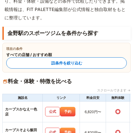
り、料金・体験・設備などの条件で比較したりできます。掲
載情報は、FIT PALETTE編集部が公式情報と独自取材をもと
に整理しています。
金野駅のスポーツジムを条件から探す
現在の条件
すべての店舗 / おすすめ順
条件を絞り込む
料金・体験・特徴を比べる
スクロールできます →
施設名
リンク
料金目安
無料体験
カーブスかなえ一色
○
公式
予約
6,820円〜
店
カーブスそよら飯田
○
公式
予約
6,820円〜