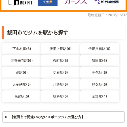
最終更新日：2026/08/07
飯田市でジムを駅から探す
下山村駅(6)
伊那上郷駅(6)
伊那八幡駅(6)
元善光寺駅(6)
桜町駅(6)
飯田駅(6)
鼎駅(6)
切石駅(5)
千代駅(5)
天竜峡駅(5)
川路駅(5)
時又駅(5)
毛賀駅(5)
駄科駅(5)
金野駅(4)
【飯田市で間違いのないスポーツジムの選び方】