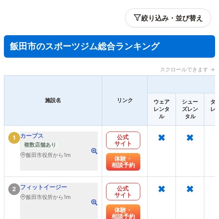
絞り込み・並び替え
飯田市のスポーツジム総合ランキング
スクロールできます →
施設名
リンク
ウェア
シュー
タ
レンタ
ズレン
レ
ル
タル
×
×
カーブス
公式
1
サイト
複数店舗あり
飯田市役所から1m
体験・
相談予約
×
×
フィットイージー
公式
2
サイト
飯田市役所から1m
体験・
相談予約