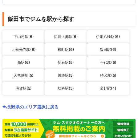
飯田市でジムを駅から探す
下山村駅(6)
伊那上郷駅(6)
伊那八幡駅(6)
元善光寺駅(6)
桜町駅(6)
飯田駅(6)
鼎駅(6)
切石駅(5)
千代駅(5)
天竜峡駅(5)
川路駅(5)
時又駅(5)
毛賀駅(5)
駄科駅(5)
金野駅(4)
長野県のエリア選択に戻る