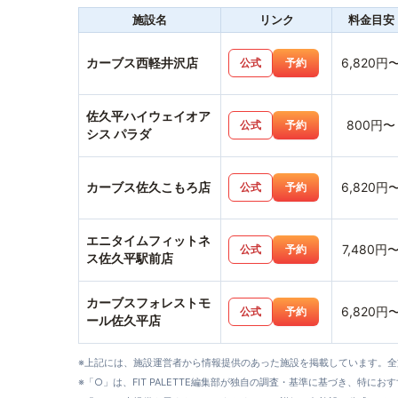
施設名
リンク
料金目安
カーブス西軽井沢店
6,820円
公式
予約
佐久平ハイウェイオア
800円〜
公式
予約
シス パラダ
カーブス佐久こもろ店
6,820円
公式
予約
エニタイムフィットネ
7,480円
公式
予約
ス佐久平駅前店
カーブスフォレストモ
6,820円
公式
予約
ール佐久平店
※上記には、施設運営者から情報提供のあった施設を掲載しています。
※「○」は、FIT PALETTE編集部が独自の調査・基準に基づき、特にお