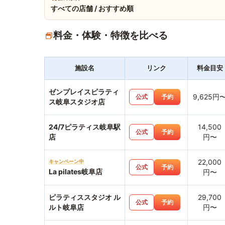
すべての店舗 / おすすめ順
料金・体験・特徴を比べる
施設名
リンク
料金目安
ゼンプレイスピラティ
9,625円
公式
予約
ス岐阜スタジオ店
24/7ピラティス岐阜駅
14,500
公式
予約
店
円〜
22,000
キャンペーン中
公式
予約
La pilates岐阜店
円〜
ピラティススタジオ ル
29,700
公式
予約
ルト岐阜店
円〜