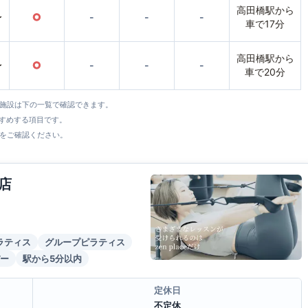
高田橋駅から
〜
○
-
-
-
車で17分
高田橋駅から
〜
○
-
-
-
車で20分
全施設は下の一覧で確認できます。
すすめする項目です。
をご確認ください。
店
ラティス
グループピラティス
ー
駅から5分以内
定休日
不定休