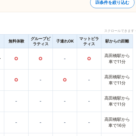
条件を絞り込む
スクロールできます 
グループピ
マットピラ
無料体験
子連れOK
駅からの距離
ラティス
ティス
高田橋駅から
〜
○
○
-
○
車で11分
高田橋駅から
○
-
○
-
車で11分
高田橋駅から
-
-
-
-
車で11分
高田橋駅から
-
-
-
-
車で16分