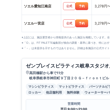
ソエル愛知江南店
3,278円
公式
予約
ソエル一宮店
3,278円
公式
予約
※上記には、施設運営者から情報提供のあった施設を掲載しています。
※「○」は、FIT PALETTE編集部が独自の調査・基準に基づき、特にお
※「－」は未提供を示すものではありません。詳細は各施設の公式サイト
ゼンプレイスピラティス岐阜スタジオ
高田橋駅から車で11分
岐阜県岐阜市神田町９丁目２０ Ｇ－ｆｒｏｎｔビル
マシンピラティス
マットピラティス
パーソナルピ
ロッカー
他店舗利用
無料体験
ウォーターサーバ
営業時間
平日 9:00〜21:00