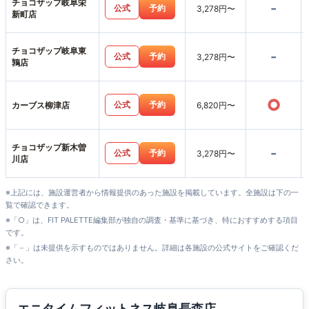
チョコザップ岐阜栄
-
公式
予約
3,278円〜
新町店
チョコザップ岐阜東
-
公式
予約
3,278円〜
鶉店
○
公式
予約
カーブス柳津店
6,820円〜
チョコザップ新木曽
-
公式
予約
3,278円〜
川店
※上記には、施設運営者から情報提供のあった施設を掲載しています。全施設は下の一
覧で確認できます。
※「○」は、FIT PALETTE編集部が独自の調査・基準に基づき、特におすすめする項目
です。
※「－」は未提供を示すものではありません。詳細は各施設の公式サイトをご確認くだ
さい。
エニタイムフィットネス岐阜長森店