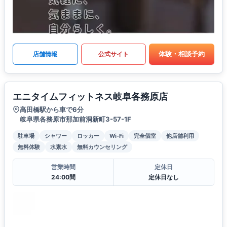
体験・相談予約
店舗情報
公式サイト
エニタイムフィットネス岐阜各務原店
高田橋駅から車で6分
岐阜県各務原市那加前洞新町3-57-1F
駐車場
シャワー
ロッカー
Wi-Fi
完全個室
他店舗利用
無料体験
水素水
無料カウンセリング
営業時間
定休日
24:00間
定休日なし