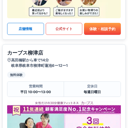
体験・相談予約
店舗情報
公式サイト
カーブス柳津店
高田橋駅から車で14分
岐阜県岐阜市柳津町蓮池6ー12ー1
無料体験
営業時間
定休日
平日 10:00〜13:00
毎週日曜日