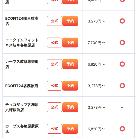
店
ECOFIT24岐阜岐南
○
公式
予約
3,278円〜
店
エニタイムフィット
○
公式
予約
7,700円〜
ネス岐阜各務原店
カーブス岐阜東栄町
○
公式
予約
6,820円〜
店
○
公式
予約
ECOFIT24各務原店
3,278円〜
チョコザップ各務原
-
公式
予約
3,278円〜
六軒駅前店
カーブス各務原蘇原
○
公式
予約
6,820円〜
店