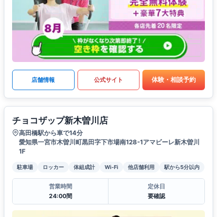
体験・相談予約
店舗情報
公式サイト
チョコザップ新木曽川店
高田橋駅から車で14分
愛知県一宮市木曽川町黒田字下市場南128-1アマビーレ新木曽川
1F
駐車場
ロッカー
体組成計
Wi-Fi
他店舗利用
駅から5分以内
営業時間
定休日
24:00間
要確認