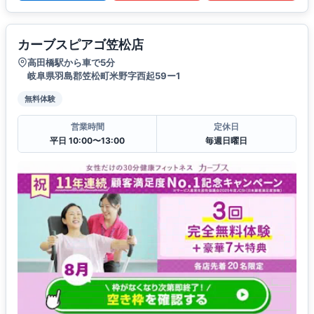
カーブスピアゴ笠松店
高田橋駅から車で5分
岐阜県羽島郡笠松町米野字西起59ー1
無料体験
営業時間
定休日
平日 10:00〜13:00
毎週日曜日