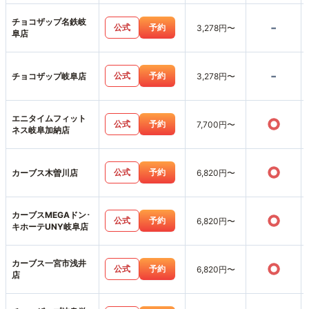
チョコザップ名鉄岐
-
公式
予約
3,278円〜
阜店
-
公式
予約
チョコザップ岐阜店
3,278円〜
エニタイムフィット
○
公式
予約
7,700円〜
ネス岐阜加納店
○
公式
予約
カーブス木曽川店
6,820円〜
カーブスMEGAドン･
○
公式
予約
6,820円〜
キホーテUNY岐阜店
カーブス一宮市浅井
○
公式
予約
6,820円〜
店