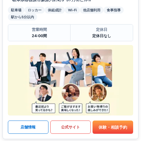
駐車場
ロッカー
体組成計
Wi-Fi
他店舗利用
食事指導
駅から5分以内
営業時間
定休日
24:00間
定休日なし
体験・相談予約
店舗情報
公式サイト