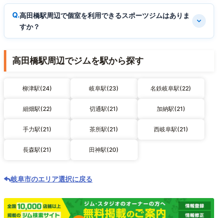
高田橋駅周辺で個室を利用できるスポーツジムはありま
すか？
高田橋駅周辺でジムを駅から探す
柳津駅(24)
岐阜駅(23)
名鉄岐阜駅(22)
細畑駅(22)
切通駅(21)
加納駅(21)
手力駅(21)
茶所駅(21)
西岐阜駅(21)
長森駅(21)
田神駅(20)
岐阜市のエリア選択に戻る