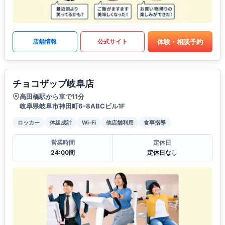
体験・相談予約
店舗情報
公式サイト
チョコザップ岐阜店
高田橋駅から車で11分
岐阜県岐阜市神田町6-8ABCビル1F
ロッカー
体組成計
Wi-Fi
他店舗利用
食事指導
営業時間
定休日
24:00間
定休日なし