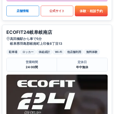
体験・相談予約
店舗情報
公式サイト
ECOFIT24岐阜岐南店
高田橋駅から車で5分
岐阜県羽島郡岐南町上印食8丁目13
駐車場
ロッカー
体組成計
Wi-Fi
他店舗利用
無料体験
営業時間
定休日
24:00間
年中無休