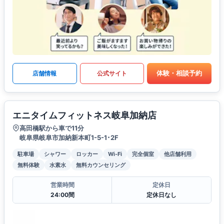
体験・相談予約
店舗情報
公式サイト
エニタイムフィットネス岐阜加納店
高田橋駅から車で11分
岐阜県岐阜市加納新本町1-5-1･2F
駐車場
シャワー
ロッカー
Wi-Fi
完全個室
他店舗利用
無料体験
水素水
無料カウンセリング
営業時間
定休日
24:00間
定休日なし