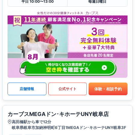
平日 10:00〜13:00
毎週日曜日
体験・相談予約
店舗情報
公式サイト
カーブスMEGAドン･キホーテUNY岐阜店
高田橋駅から車で12分
岐阜県岐阜市加納神明町6丁目1MEGAドン･キホーテUNY岐阜3F