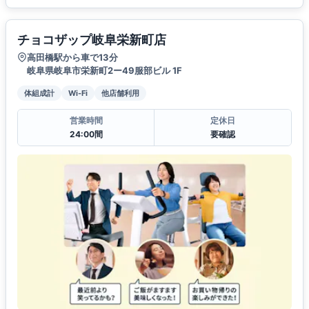
チョコザップ岐阜栄新町店
高田橋駅から車で13分
岐阜県岐阜市栄新町2ー49服部ビル 1F
体組成計
Wi-Fi
他店舗利用
営業時間
定休日
24:00間
要確認