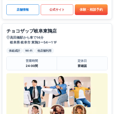
体験・相談予約
店舗情報
公式サイト
チョコザップ岐阜東鶉店
高田橋駅から車で14分
岐阜県 岐阜市 東鶉3ー54ー1 1F
体組成計
Wi-Fi
他店舗利用
営業時間
定休日
24:00間
要確認