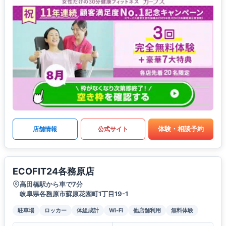
体験・相談予約
店舗情報
公式サイト
ECOFIT24各務原店
高田橋駅から車で7分
岐阜県各務原市蘇原花園町1丁目19-1
駐車場
ロッカー
体組成計
Wi-Fi
他店舗利用
無料体験