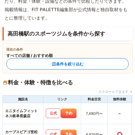
たり、料金・体験・設備などの条件で比較したりできます。
掲載情報は、FIT PALETTE編集部が公式情報と独自取材をも
とに整理しています。
高田橋駅のスポーツジムを条件から探す
現在の条件
すべての店舗 / おすすめ順
条件を絞り込む
料金・体験・特徴を比べる
スクロールできます →
施設名
リンク
料金目安
無料体験
エニタイムフィット
-
公式
予約
7,480円〜
ネス岐阜長森店
カーブスピアゴ笠松
○
公式
予約
6,820円〜