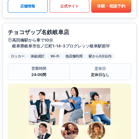
体験・相談予約
店舗情報
公式サイト
チョコザップ名鉄岐阜店
高田橋駅から車で10分
岐阜県岐阜市住ノ江町1-14-3プログレッソ岐阜駅前1F
ロッカー
体組成計
Wi-Fi
他店舗利用
駅から5分以内
営業時間
定休日
24:00間
定休日なし