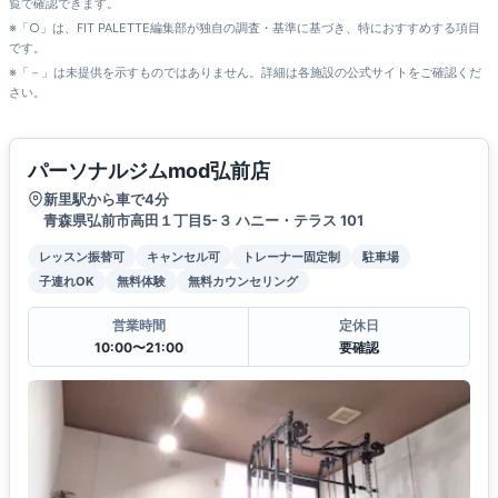
覧で確認できます。
※「○」は、FIT PALETTE編集部が独自の調査・基準に基づき、特におすすめする項目
です。
※「－」は未提供を示すものではありません。詳細は各施設の公式サイトをご確認くだ
さい。
パーソナルジムmod弘前店
新里駅から車で4分
青森県弘前市高田１丁目5-３ ハニー・テラス 101
レッスン振替可
キャンセル可
トレーナー固定制
駐車場
子連れOK
無料体験
無料カウンセリング
営業時間
定休日
10:00〜21:00
要確認