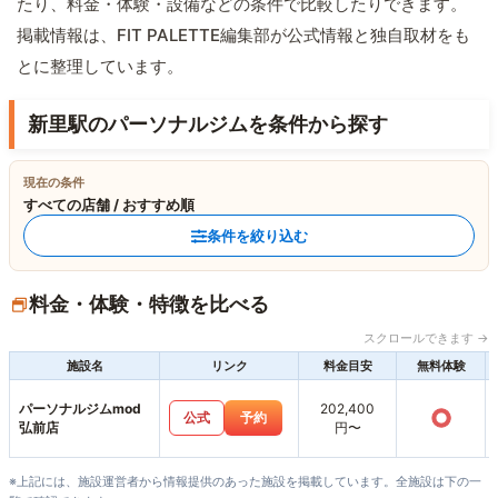
たり、料金・体験・設備などの条件で比較したりできます。
掲載情報は、FIT PALETTE編集部が公式情報と独自取材をも
とに整理しています。
新里駅のパーソナルジムを条件から探す
現在の条件
すべての店舗 / おすすめ順
条件を絞り込む
料金・体験・特徴を比べる
スクロールできます →
施設名
リンク
料金目安
無料体験
パーソナルジムmod
202,400
○
公式
予約
弘前店
円〜
※上記には、施設運営者から情報提供のあった施設を掲載しています。全施設は下の一