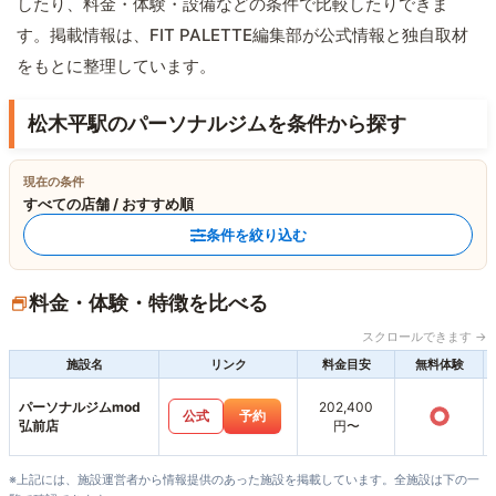
したり、料金・体験・設備などの条件で比較したりできま
す。掲載情報は、FIT PALETTE編集部が公式情報と独自取材
をもとに整理しています。
松木平駅のパーソナルジムを条件から探す
現在の条件
すべての店舗 / おすすめ順
条件を絞り込む
料金・体験・特徴を比べる
スクロールできます →
施設名
リンク
料金目安
無料体験
パーソナルジムmod
202,400
○
公式
予約
弘前店
円〜
※上記には、施設運営者から情報提供のあった施設を掲載しています。全施設は下の一