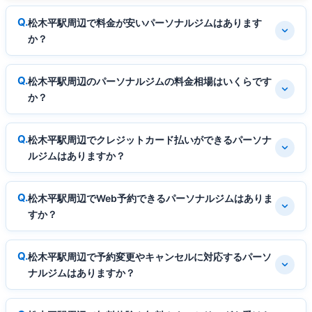
松木平駅周辺で料金が安いパーソナルジムはあります
か？
松木平駅周辺のパーソナルジムの料金相場はいくらです
か？
松木平駅周辺でクレジットカード払いができるパーソナ
ルジムはありますか？
松木平駅周辺でWeb予約できるパーソナルジムはありま
すか？
松木平駅周辺で予約変更やキャンセルに対応するパーソ
ナルジムはありますか？