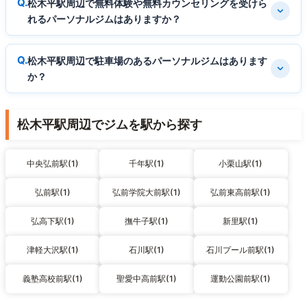
松木平駅周辺で無料体験や無料カウンセリングを受けら
れるパーソナルジムはありますか？
松木平駅周辺で駐車場のあるパーソナルジムはあります
か？
松木平駅周辺でジムを駅から探す
中央弘前駅(1)
千年駅(1)
小栗山駅(1)
弘前駅(1)
弘前学院大前駅(1)
弘前東高前駅(1)
弘高下駅(1)
撫牛子駅(1)
新里駅(1)
津軽大沢駅(1)
石川駅(1)
石川プール前駅(1)
義塾高校前駅(1)
聖愛中高前駅(1)
運動公園前駅(1)