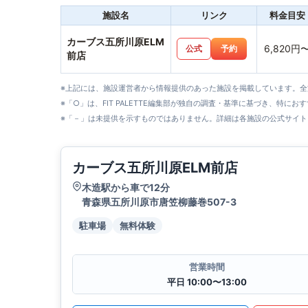
施設名
リンク
料金目安
カーブス五所川原ELM
6,820円
公式
予約
前店
※上記には、施設運営者から情報提供のあった施設を掲載しています。
※「○」は、FIT PALETTE編集部が独自の調査・基準に基づき、特にお
※「－」は未提供を示すものではありません。詳細は各施設の公式サイト
カーブス五所川原ELM前店
木造駅から車で12分
青森県五所川原市唐笠柳藤巻507-3
駐車場
無料体験
営業時間
平日 10:00〜13:00