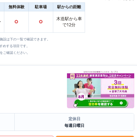
無料体験
駐車場
駅からの距離
木造駅から車
〜
○
○
で12分
全施設は下の一覧で確認できます。
すすめする項目です。
をご確認ください。
定休日
毎週日曜日