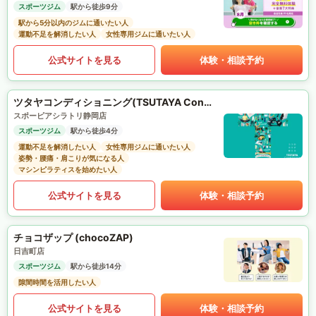
スポーツジム
駅から徒歩9分
駅から5分以内のジムに通いたい人
運動不足を解消したい人
女性専用ジムに通いたい人
公式サイトを見る
体験・相談予約
ツタヤコンディショニング(TSUTAYA Conditioning)PILATES
スポーピアシラトリ静岡店
スポーツジム
駅から徒歩4分
運動不足を解消したい人
女性専用ジムに通いたい人
姿勢・腰痛・肩こりが気になる人
マシンピラティスを始めたい人
公式サイトを見る
体験・相談予約
チョコザップ (chocoZAP)
日吉町店
スポーツジム
駅から徒歩14分
隙間時間を活用したい人
公式サイトを見る
体験・相談予約