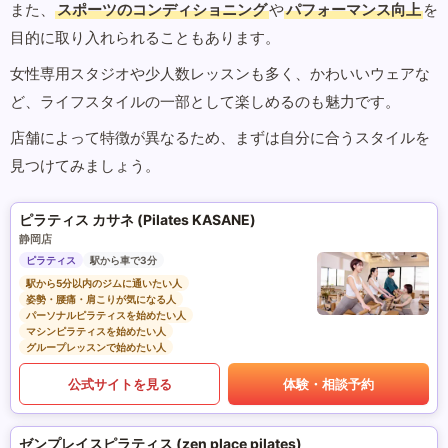
また、
スポーツのコンディショニング
や
パフォーマンス向上
を
目的に取り入れられることもあります。
女性専用スタジオや少人数レッスンも多く、かわいいウェアな
ど、ライフスタイルの一部として楽しめるのも魅力です。
店舗によって特徴が異なるため、まずは自分に合うスタイルを
見つけてみましょう。
ピラティス カサネ (Pilates KASANE)
静岡店
ピラティス
駅から車で3分
駅から5分以内のジムに通いたい人
姿勢・腰痛・肩こりが気になる人
パーソナルピラティスを始めたい人
マシンピラティスを始めたい人
グループレッスンで始めたい人
公式サイトを見る
体験・相談予約
ゼンプレイスピラティス (zen place pilates)