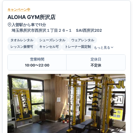
キャンペーン中
ALOHA GYM所沢店
入曽駅から車で11分
埼玉県所沢市西所沢１丁目２６−１ SAI西所沢202
タオルレンタル
シューズレンタル
ウェアレンタル
レッスン振替可
キャンセル可
トレーナー固定制
もっと見る
営業時間
定休日
10:00〜22:00
不定休