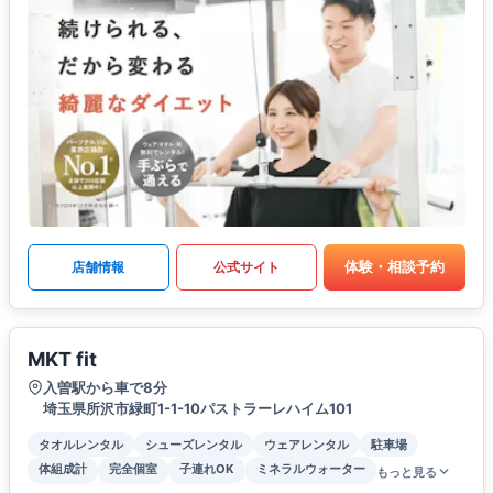
体験・相談予約
店舗情報
公式サイト
MKT fit
入曽駅から車で8分
埼玉県所沢市緑町1-1-10パストラーレハイム101
タオルレンタル
シューズレンタル
ウェアレンタル
駐車場
体組成計
完全個室
子連れOK
ミネラルウォーター
もっと見る