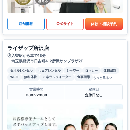
体験・相談予約
店舗情報
公式サイト
ライザップ所沢店
入曽駅から車で13分
埼玉県所沢市日吉町4-2所沢サンプラザ2F
タオルレンタル
ウェアレンタル
シャワー
ロッカー
体組成計
Wi-Fi
無料体験
ミネラルウォーター
食事指導
もっと見る
営業時間
定休日
7:00〜23:00
定休日なし