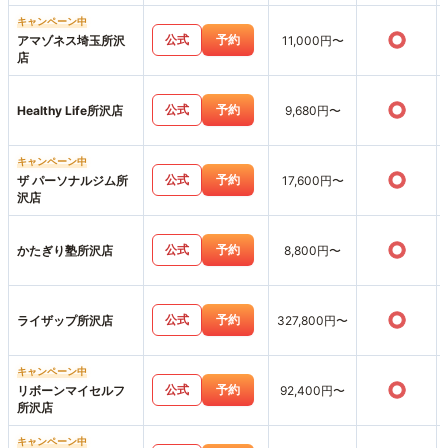
キャンペーン中
○
公式
予約
アマゾネス埼玉所沢
11,000円〜
店
○
公式
予約
Healthy Life所沢店
9,680円〜
キャンペーン中
○
公式
予約
ザ パーソナルジム所
17,600円〜
沢店
○
公式
予約
かたぎり塾所沢店
8,800円〜
○
公式
予約
ライザップ所沢店
327,800円〜
キャンペーン中
○
公式
予約
リボーンマイセルフ
92,400円〜
所沢店
キャンペーン中