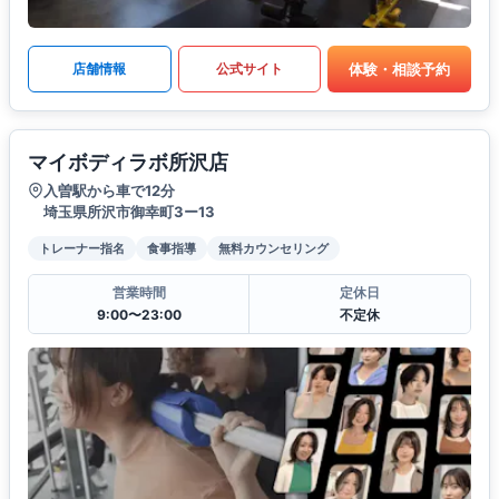
体験・相談予約
店舗情報
公式サイト
マイボディラボ所沢店
入曽駅から車で12分
埼玉県所沢市御幸町3ー13
トレーナー指名
食事指導
無料カウンセリング
営業時間
定休日
9:00〜23:00
不定休