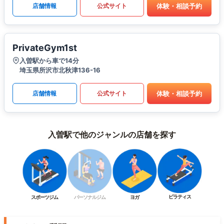
体験・相談予約
店舗情報
公式サイト
PrivateGym1st
入曽駅から車で14分
埼玉県所沢市北秋津136-16
体験・相談予約
店舗情報
公式サイト
入曽駅で他のジャンルの店舗を探す
ピラティス
スポーツジム
パーソナルジム
ヨガ