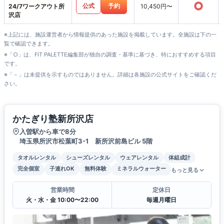
○
公式
予約
24/7ワークアウト所
10,450円〜
沢店
※上記には、施設運営者から情報提供のあった施設を掲載しています。全施設は下の一
覧で確認できます。
※「○」は、FIT PALETTE編集部が独自の調査・基準に基づき、特におすすめする項目
です。
※「－」は未提供を示すものではありません。詳細は各施設の公式サイトをご確認くだ
さい。
かたぎり塾新所沢店
入曽駅から車で8分
埼玉県所沢市松葉町3-1 新所沢前島ビル 5階
タオルレンタル
シューズレンタル
ウェアレンタル
体組成計
完全個室
子連れOK
無料体験
ミネラルウォーター
もっと見る
営業時間
定休日
火・水・金 10:00〜22:00
毎週月曜日