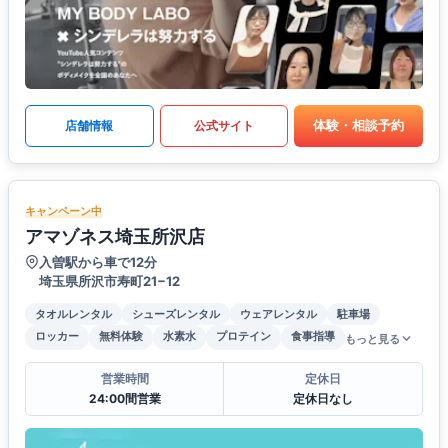
体験・相談予約
店舗情報
公式サイト
キャンペーン中
アマゾネス埼玉所沢店
入曽駅から車で12分
埼玉県所沢市寿町21−12
タオルレンタル
シューズレンタル
ウェアレンタル
駐車場
ロッカー
無料体験
水素水
プロテイン
食事指導
もっと見る
営業時間
定休日
24:00間営業
定休日なし