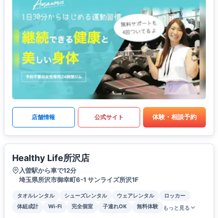
体験・相談予約
店舗情報
公式サイト
Healthy Life所沢店
入曽駅から車で12分
埼玉県所沢市御幸町6-1 サンライズ所沢1F
タオルレンタル
シューズレンタル
ウェアレンタル
ロッカー
体組成計
Wi-Fi
完全個室
子連れOK
無料体験
もっと見る