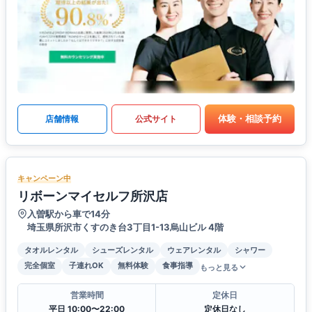
体験・相談予約
店舗情報
公式サイト
キャンペーン中
リボーンマイセルフ所沢店
入曽駅から車で14分
埼玉県所沢市くすのき台3丁目1-13烏山ビル 4階
タオルレンタル
シューズレンタル
ウェアレンタル
シャワー
完全個室
子連れOK
無料体験
食事指導
もっと見る
営業時間
定休日
平日 10:00〜22:00
定休日なし