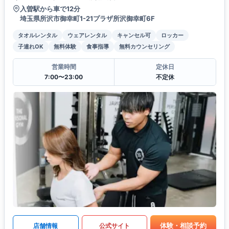
入曽駅から車で12分
埼玉県所沢市御幸町1-21プラザ所沢御幸町6F
タオルレンタル
ウェアレンタル
キャンセル可
ロッカー
子連れOK
無料体験
食事指導
無料カウンセリング
営業時間
定休日
7:00〜23:00
不定休
体験・相談予約
店舗情報
公式サイト