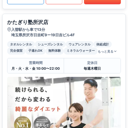
かたぎり塾所沢店
入曽駅から車で13分
埼玉県所沢市日吉町9ー19日吉ビル4F
タオルレンタル
シューズレンタル
ウェアレンタル
体組成計
完全個室
子連れOK
無料体験
ミネラルウォーター
もっと見る
営業時間
定休日
月・火・水・金 10:00〜22:00
毎週木曜日