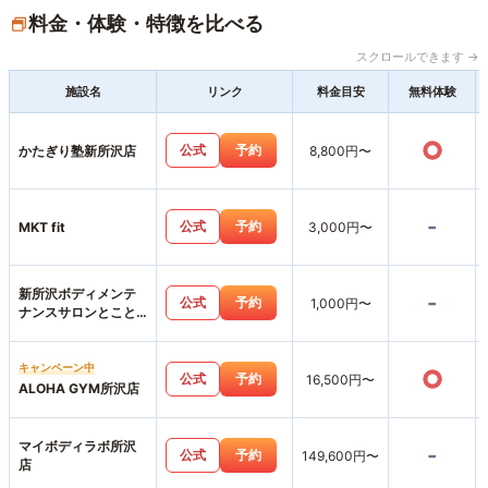
料金・体験・特徴を比べる
スクロールできます →
施設名
リンク
料金目安
無料体験
○
公式
予約
かたぎり塾新所沢店
8,800円〜
-
公式
予約
MKT fit
3,000円〜
新所沢ボディメンテ
-
公式
予約
1,000円〜
ナンスサロンとこと
こ
キャンペーン中
○
公式
予約
16,500円〜
ALOHA GYM所沢店
マイボディラボ所沢
-
公式
予約
149,600円〜
店