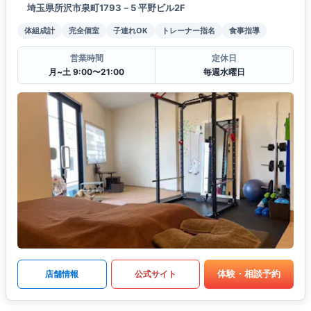
埼玉県所沢市泉町1793－5 平野ビル2F
体組成計
完全個室
子連れOK
トレーナー指名
食事指導
営業時間
定休日
月~土 9:00〜21:00
毎週水曜日
体験・相談予約
店舗情報
公式サイト