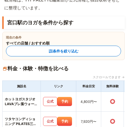
に整理しています。
宮口駅のヨガを条件から探す
現在の条件
すべての店舗 / おすすめ順
条件を絞り込む
料金・体験・特徴を比べる
スクロールできます →
施設名
リンク
料金目安
無料体験
ホットヨガスタジオ
○
公式
予約
4,800円〜
LAVAプレ葉ウォーク
浜北店
ツタヤコンディショ
○
公式
予約
7,920円〜
ニング PILATES三方