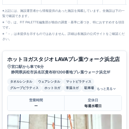
原店
※上記には、施設運営者から情報提供のあった施設を掲載しています。全施設は下の一
覧で確認できます。
※「○」は、FIT PALETTE編集部が独自の調査・基準に基づき、特におすすめする項目
です。
※「－」は未提供を示すものではありません。詳細は各施設の公式サイトをご確認くだ
さい。
ホットヨガスタジオ LAVAプレ葉ウォーク浜北店
宮口駅から車で8分
静岡県浜松市浜名区貴布祢1200番地プレ葉ウォーク浜北1F
タオルレンタル
ウェアレンタル
マットピラティス
グループピラティス
ホットヨガ
常温ヨガ
駐車場
もっと見る
営業時間
定休日
ー
毎週水曜日