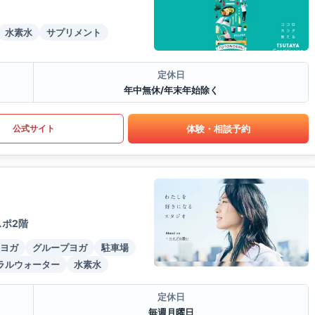
水素水
サプリメント
定休日
年中無休/年末年始除く
体験・相談予約
公式サイト
スポ2階
ヨガ
グループヨガ
駐車場
ラルウォーター
水素水
定休日
毎週月曜日