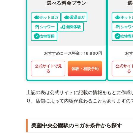
選べる料金プラン
選
ホットヨガ
常温ヨガ
ホット
シャワー
無料体験
シャワ
女性専用
女性専
おすすめコース料金
16,800円
お
公式サイトで見
公式サイ
体験・相談予約
る
る
上記の表は公式サイトに記載の情報をもとに作成
り、店舗によって内容が変わることもありますの
美薗中央公園駅のヨガを条件から探す