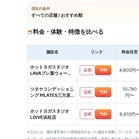
現在の条件
すべての店舗 / おすすめ順
料金・体験・特徴を比べる
施設名
リンク
料金目安
ホットヨガスタジオ
4,800円
公式
予約
LAVAプレ葉ウォーク
浜北店
ツタヤコンディショニ
10,780
公式
予約
ング PILATES三方原
円〜
店
ホットヨガスタジオ
8,910円
公式
予約
LOIVE浜松店
※上記には、施設運営者から情報提供のあった施設を掲載しています。
※「○」は、FIT PALETTE編集部が独自の調査・基準に基づき、特にお