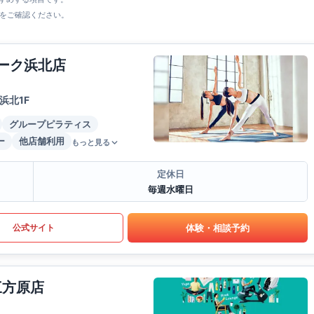
をご確認ください。
ォーク浜北店
浜北1F
グループピラティス
ー
他店舗利用
もっと見る
定休日
毎週水曜日
体験・相談予約
公式サイト
三方原店