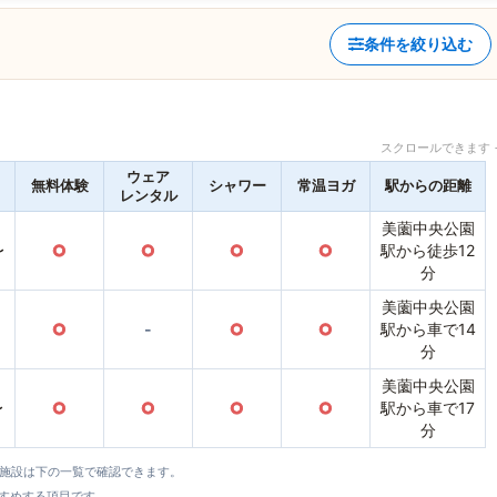
条件を絞り込む
スクロールできます 
ウェア
無料体験
シャワー
常温ヨガ
駅からの距離
レンタル
美薗中央公園
〜
○
○
○
○
駅から徒歩12
分
美薗中央公園
○
-
○
○
駅から車で14
分
美薗中央公園
〜
○
○
○
○
駅から車で17
分
全施設は下の一覧で確認できます。
すすめする項目です。