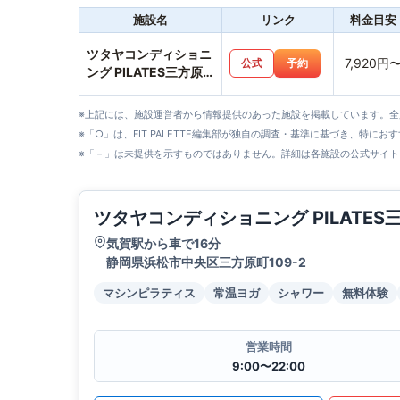
施設名
リンク
料金目安
ツタヤコンディショニ
7,920円
公式
予約
ング PILATES三方原
店
※上記には、施設運営者から情報提供のあった施設を掲載しています。
※「○」は、FIT PALETTE編集部が独自の調査・基準に基づき、特にお
※「－」は未提供を示すものではありません。詳細は各施設の公式サイト
ツタヤコンディショニング PILATES
気賀駅から車で16分
静岡県浜松市中央区三方原町109-2
マシンピラティス
常温ヨガ
シャワー
無料体験
営業時間
9:00〜22:00