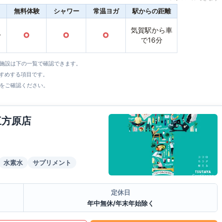
無料体験
シャワー
常温ヨガ
駅からの距離
気賀駅から車
〜
○
○
○
で16分
全施設は下の一覧で確認できます。
すすめする項目です。
をご確認ください。
三方原店
水素水
サプリメント
定休日
年中無休/年末年始除く