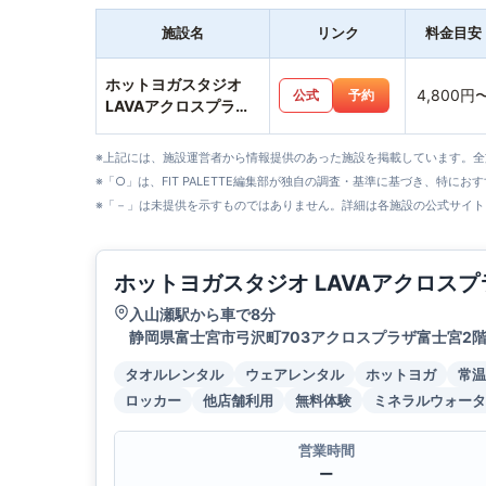
施設名
リンク
料金目安
ホットヨガスタジオ
4,800円
公式
予約
LAVAアクロスプラザ
富士宮店
※上記には、施設運営者から情報提供のあった施設を掲載しています。
※「○」は、FIT PALETTE編集部が独自の調査・基準に基づき、特にお
※「－」は未提供を示すものではありません。詳細は各施設の公式サイト
ホットヨガスタジオ LAVAアクロス
入山瀬駅から車で8分
静岡県富士宮市弓沢町703アクロスプラザ富士宮2
タオルレンタル
ウェアレンタル
ホットヨガ
常温
ロッカー
他店舗利用
無料体験
ミネラルウォータ
営業時間
ー