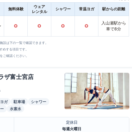
ウェア
無料体験
シャワー
常温ヨガ
駅からの距離
レンタル
入山瀬駅から
〜
○
○
○
○
車で8分
全施設は下の一覧で確認できます。
すすめする項目です。
をご確認ください。
プラザ富士宮店
階
ヨガ
駐車場
シャワー
ー
水素水
定休日
毎週火曜日