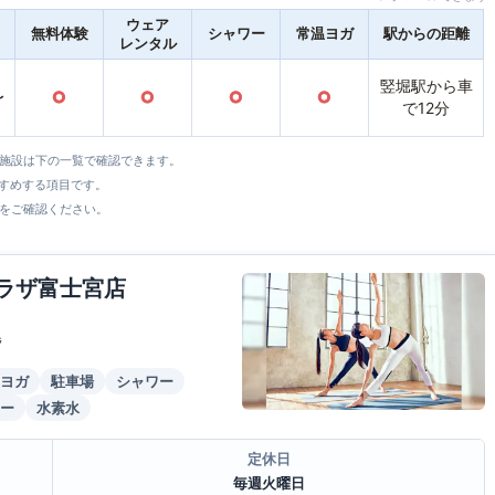
ウェア
無料体験
シャワー
常温ヨガ
駅からの距離
レンタル
竪堀駅から車
〜
○
○
○
○
で12分
全施設は下の一覧で確認できます。
すすめする項目です。
をご確認ください。
プラザ富士宮店
階
ヨガ
駐車場
シャワー
ー
水素水
定休日
毎週火曜日