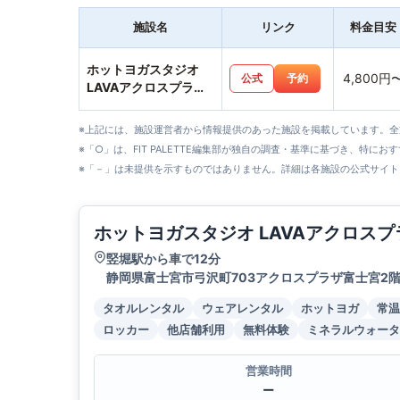
施設名
リンク
料金目安
ホットヨガスタジオ
4,800円
公式
予約
LAVAアクロスプラザ
富士宮店
※上記には、施設運営者から情報提供のあった施設を掲載しています。
※「○」は、FIT PALETTE編集部が独自の調査・基準に基づき、特にお
※「－」は未提供を示すものではありません。詳細は各施設の公式サイト
ホットヨガスタジオ LAVAアクロス
竪堀駅から車で12分
静岡県富士宮市弓沢町703アクロスプラザ富士宮2
タオルレンタル
ウェアレンタル
ホットヨガ
常温
ロッカー
他店舗利用
無料体験
ミネラルウォータ
営業時間
ー