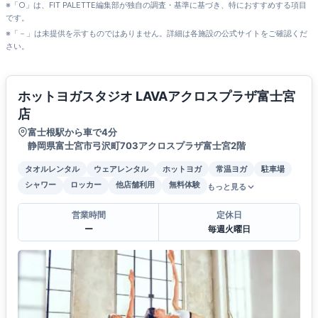
※「○」は、FIT PALETTE編集部が独自の調査・基準に基づき、特におすすめする項目
です。
※「－」は未提供を示すものではありません。詳細は各施設の公式サイトをご確認くだ
さい。
ホットヨガスタジオ LAVAアクロスプラザ富士宮
店
富士根駅から車で4分
静岡県富士宮市弓沢町703アクロスプラザ富士宮2階
タオルレンタル
ウェアレンタル
ホットヨガ
常温ヨガ
駐車場
シャワー
ロッカー
他店舗利用
無料体験
もっと見る
営業時間
定休日
ー
毎週火曜日