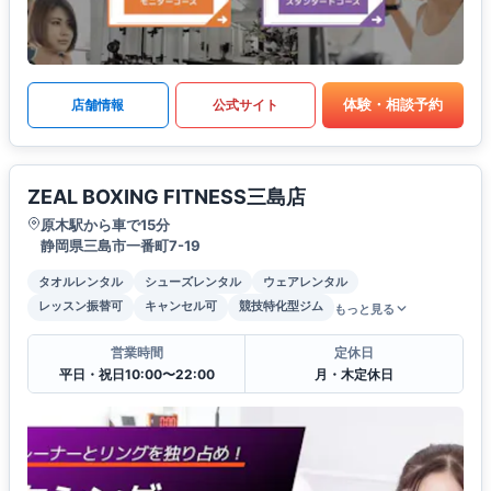
体験・相談予約
店舗情報
公式サイト
ZEAL BOXING FITNESS三島店
原木駅から車で15分
静岡県三島市一番町7-19
タオルレンタル
シューズレンタル
ウェアレンタル
レッスン振替可
キャンセル可
競技特化型ジム
もっと見る
営業時間
定休日
平日・祝日10:00〜22:00
月・木定休日