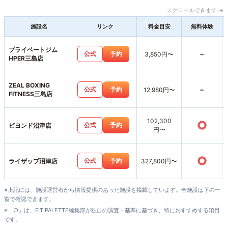
スクロールできます →
施設名
リンク
料金目安
無料体験
プライベートジム
-
公式
予約
3,850円〜
HPER三島店
ZEAL BOXING
-
公式
予約
12,980円〜
FITNESS三島店
102,300
○
公式
予約
ビヨンド沼津店
円〜
○
公式
予約
ライザップ沼津店
327,800円〜
※上記には、施設運営者から情報提供のあった施設を掲載しています。全施設は下の一
覧で確認できます。
※「○」は、FIT PALETTE編集部が独自の調査・基準に基づき、特におすすめする項目
です。