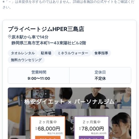
※「－」は未提供を示すものではありません。詳細は各施設の公式サイトをご確認くだ
さい。
プライベートジムHPER三島店
原木駅から車で14分
静岡県三島市芝本町1ー43東陽社ビル2階
タオルレンタル
駐車場
ミネラルウォーター
食事指導
無料カウンセリング
営業時間
定休日
9:00〜11:00
不定休