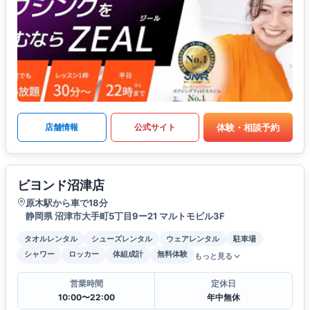
体験・相談予約
店舗情報
公式サイト
ビヨンド沼津店
原木駅から車で18分
静岡県 沼津市大手町5丁目9ー21 マルトモビル3F
タオルレンタル
シューズレンタル
ウェアレンタル
駐車場
シャワー
ロッカー
体組成計
無料体験
もっと見る
営業時間
定休日
10:00〜22:00
年中無休