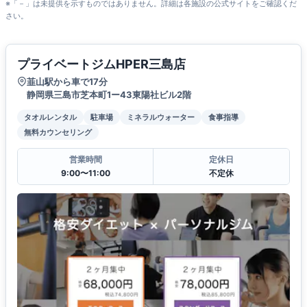
※「－」は未提供を示すものではありません。詳細は各施設の公式サイトをご確認くだ
さい。
プライベートジムHPER三島店
韮山駅から車で17分
静岡県三島市芝本町1ー43東陽社ビル2階
タオルレンタル
駐車場
ミネラルウォーター
食事指導
無料カウンセリング
営業時間
定休日
9:00〜11:00
不定休