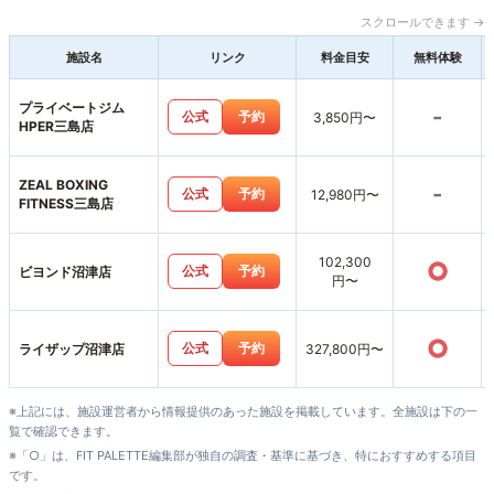
スクロールできます →
施設名
リンク
料金目安
無料体験
プライベートジム
-
公式
予約
3,850円〜
HPER三島店
ZEAL BOXING
-
公式
予約
12,980円〜
FITNESS三島店
102,300
○
公式
予約
ビヨンド沼津店
円〜
○
公式
予約
ライザップ沼津店
327,800円〜
※上記には、施設運営者から情報提供のあった施設を掲載しています。全施設は下の一
覧で確認できます。
※「○」は、FIT PALETTE編集部が独自の調査・基準に基づき、特におすすめする項目
です。