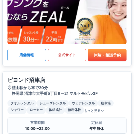
体験・相談予約
店舗情報
公式サイト
ビヨンド沼津店
韮山駅から車で20分
静岡県 沼津市大手町5丁目9ー21 マルトモビル3F
タオルレンタル
シューズレンタル
ウェアレンタル
駐車場
シャワー
ロッカー
体組成計
無料体験
もっと見る
営業時間
定休日
10:00〜22:00
年中無休