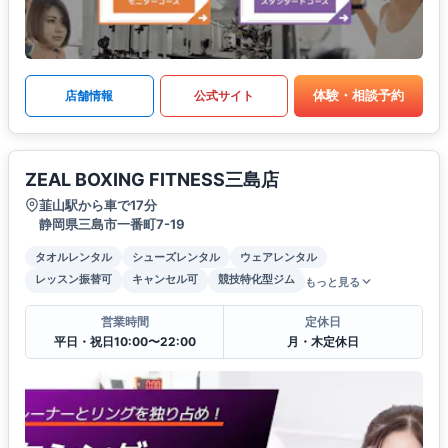
体験・相談予約
店舗情報
公式サイト
ZEAL BOXING FITNESS三島店
韮山駅から車で17分
静岡県三島市一番町7-19
タオルレンタル
シューズレンタル
ウェアレンタル
レッスン振替可
キャンセル可
競技特化型ジム
もっと見る
営業時間
定休日
平日・祝日10:00〜22:00
月・木定休日