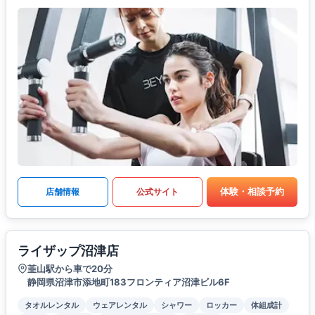
体験・相談予約
店舗情報
公式サイト
ライザップ沼津店
韮山駅から車で20分
静岡県沼津市添地町183フロンティア沼津ビル6F
タオルレンタル
ウェアレンタル
シャワー
ロッカー
体組成計