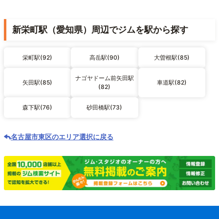
新栄町駅（愛知県）周辺でジムを駅から探す
栄町駅(92)
高岳駅(90)
大曽根駅(85)
ナゴヤドーム前矢田駅
矢田駅(85)
車道駅(82)
(82)
森下駅(76)
砂田橋駅(73)
名古屋市東区のエリア選択に戻る