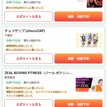
スポーツジム
駅から徒歩11分
駅から5分以内のジムに通いたい人
公式サイトを見る
体験・相談予約
チョコザップ (chocoZAP)
千種店
スポーツジム
駅から徒歩11分
隙間時間を活用したい人
駅から5分以内のジムに通いたい人
公式サイトを見る
体験・相談予約
ZEAL BOXING FITNESS（ジール ボクシング フィットネス）
新栄葵店
スポーツジム
駅から徒歩1分
駅から5分以内のジムに通いたい人
運動不足を解消したい人
セミパーソナルを始めたい人
ストレスを解消したい人
公式サイトを見る
体験・相談予約