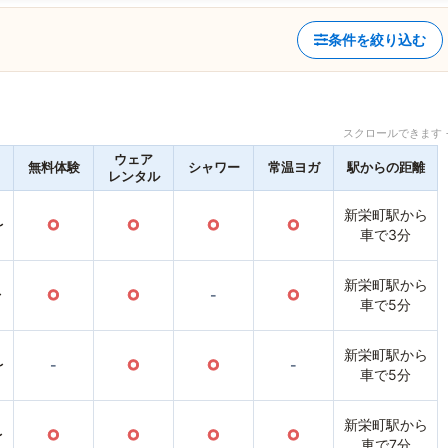
条件を絞り込む
スクロールできます 
ウェア
無料体験
シャワー
常温ヨガ
駅からの距離
レンタル
新栄町駅から
〜
○
○
○
○
車で3分
新栄町駅から
〜
○
○
-
○
車で5分
新栄町駅から
〜
-
○
○
-
車で5分
新栄町駅から
〜
○
○
○
○
車で7分