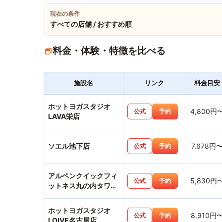
現在の条件
すべての店舗 / おすすめ順
料金・体験・特徴を比べる
施設名
リンク
料金目安
ホットヨガスタジオ
4,800円
公式
予約
LAVA栄店
ソエル池下店
7,678円
公式
予約
アルペンクイックフィ
5,830円
公式
予約
ットネス丸の内タワー
店
ホットヨガスタジオ
8,910円
公式
予約
LOIVE名古屋店