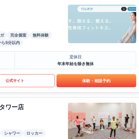
ガ
完全個室
無料体験
から5分以内
定休日
年末年始を除き無休
体験・相談予約
公式サイト
タワー店
シャワー
ロッカー