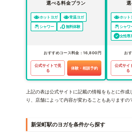
選べる料金プラン
選
ホットヨガ
常温ヨガ
ホット
シャワー
無料体験
シャワ
女性専
おすすめコース料金
16,800円
お
公式サイトで見
公式サイ
体験・相談予約
る
る
上記の表は公式サイトに記載の情報をもとに作成
り、店舗によって内容が変わることもありますの
新栄町駅のヨガを条件から探す