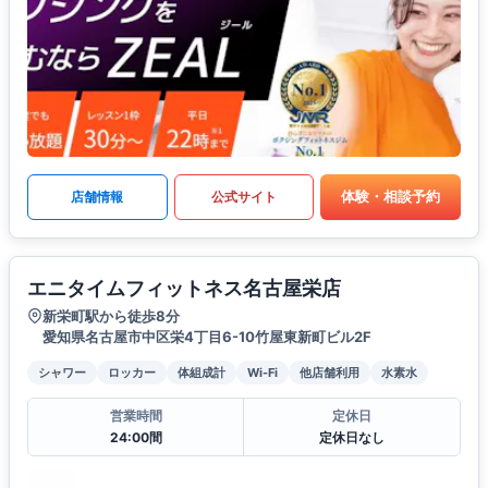
体験・相談予約
店舗情報
公式サイト
エニタイムフィットネス名古屋栄店
新栄町駅から徒歩8分
愛知県名古屋市中区栄4丁目6-10竹屋東新町ビル2F
シャワー
ロッカー
体組成計
Wi-Fi
他店舗利用
水素水
営業時間
定休日
24:00間
定休日なし