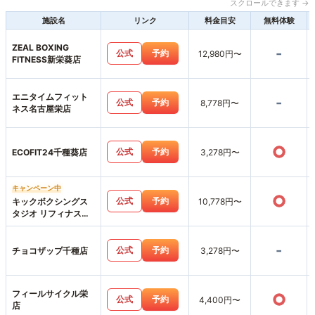
スクロールできます →
施設名
リンク
料金目安
無料体験
ZEAL BOXING
-
公式
予約
12,980円〜
FITNESS新栄葵店
エニタイムフィット
-
公式
予約
8,778円〜
ネス名古屋栄店
○
公式
予約
ECOFIT24千種葵店
3,278円〜
キャンペーン中
○
公式
予約
キックボクシングス
10,778円〜
タジオ リフィナス名
古屋栄店
-
公式
予約
チョコザップ千種店
3,278円〜
フィールサイクル栄
○
公式
予約
4,400円〜
店