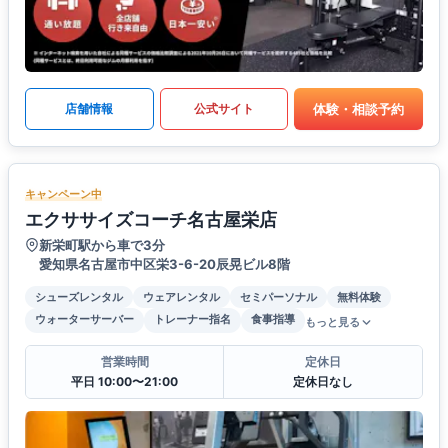
体験・相談予約
店舗情報
公式サイト
キャンペーン中
エクササイズコーチ名古屋栄店
新栄町駅から車で3分
愛知県名古屋市中区栄3-6-20辰晃ビル8階
シューズレンタル
ウェアレンタル
セミパーソナル
無料体験
ウォーターサーバー
トレーナー指名
食事指導
もっと見る
営業時間
定休日
平日 10:00〜21:00
定休日なし