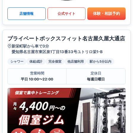
体験・相談予約
店舗情報
公式サイト
プライベートボックスフィット名古屋久屋大通店
新栄町駅から車で3分
愛知県名古屋市東区泉1丁目13番33号ユトリロ栄1-B
シャワー
体組成計
完全個室
他店舗利用
駅から5分以内
営業時間
定休日
平日 10:00〜22:00
毎週日曜日