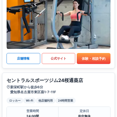
体験・相談予約
店舗情報
公式サイト
セントラルスポーツジム24桜通葵店
新栄町駅から徒歩6分
愛知県名古屋市東区葵1-7-11F
ロッカー
Wi-Fi
他店舗利用
24時間営業
営業時間
定休日
24:00間
年中無休