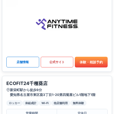
体験・相談予約
店舗情報
公式サイト
ECOFIT24千種葵店
新栄町駅から徒歩9分
愛知県名古屋市東区葵3丁目1-20第四菊屋ビル1階地下1階
ロッカー
体組成計
Wi-Fi
他店舗利用
無料体験
営業時間
定休日