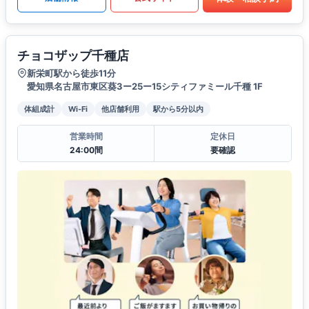
チョコザップ千種店
新栄町駅から徒歩11分
愛知県名古屋市東区葵3ー25ー15シティファミール千種 1F
体組成計
Wi-Fi
他店舗利用
駅から5分以内
営業時間
定休日
24:00間
要確認