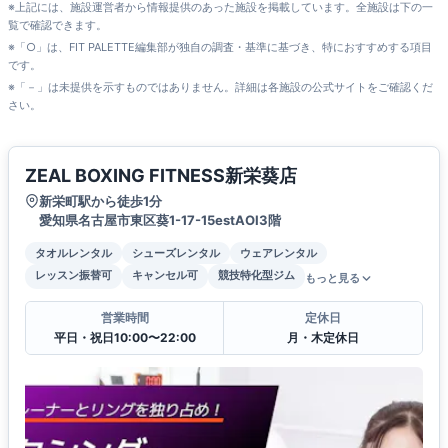
※上記には、施設運営者から情報提供のあった施設を掲載しています。全施設は下の一
覧で確認できます。
※「○」は、FIT PALETTE編集部が独自の調査・基準に基づき、特におすすめする項目
です。
※「－」は未提供を示すものではありません。詳細は各施設の公式サイトをご確認くだ
さい。
ZEAL BOXING FITNESS新栄葵店
新栄町駅から徒歩1分
愛知県名古屋市東区葵1-17-15estAOI3階
タオルレンタル
シューズレンタル
ウェアレンタル
レッスン振替可
キャンセル可
競技特化型ジム
もっと見る
営業時間
定休日
平日・祝日10:00〜22:00
月・木定休日