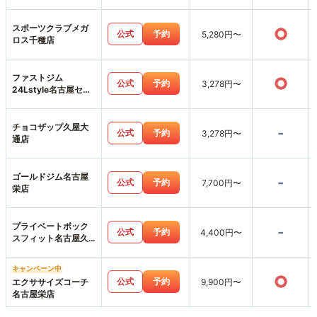
スポーツクラブメガ
○
公式
予約
5,280円〜
ロス千種店
ファストジム
○
公式
予約
3,278円〜
24Lstyle名古屋セン
トラルパーク店
チョコザップ久屋大
-
公式
予約
3,278円〜
通店
ゴールドジム名古屋
-
公式
予約
7,700円〜
栄店
プライベートボック
-
公式
予約
4,400円〜
スフィット名古屋久
屋大通店
キャンペーン中
○
公式
予約
エクササイズコーチ
9,900円〜
名古屋栄店