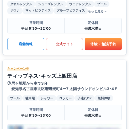
タオルレンタル
シューズレンタル
ウェアレンタル
プール
サウナ
マットピラティス
グループピラティス
もっと見る
営業時間
定休日
平日 9:30〜22:00
毎週水曜日
体験・相談予約
店舗情報
公式サイト
キャンペーン中
ティップネス･キッズ上飯田店
尼ヶ坂駅から車で3分
愛知県名古屋市北区瑠璃光町4ー7 太陽サウンドオンビル3･4Ｆ
プール
駐車場
シャワー
ロッカー
子連れOK
無料体験
営業時間
定休日
平日 9:30〜23:00
毎週水曜日