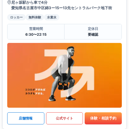
尼ヶ坂駅から車で4分
愛知県名古屋市中区錦3ー15ー13先セントラルパーク地下街
ロッカー
無料体験
水素水
営業時間
定休日
6:30〜22:15
要確認
体験・相談予約
店舗情報
公式サイト