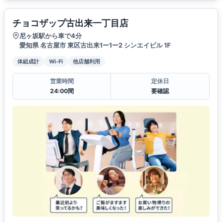
チョコザップ古出来一丁目店
尼ヶ坂駅から車で4分
愛知県 名古屋市 東区古出来1ー1ー2 シンエイビル 1F
体組成計
Wi-Fi
他店舗利用
営業時間
定休日
24:00間
要確認