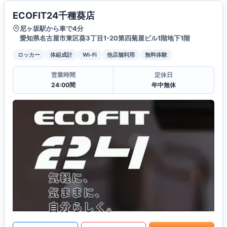
ECOFIT24千種葵店
尼ヶ坂駅から車で4分
愛知県名古屋市東区葵3丁目1-20第四菊屋ビル1階地下1階
ロッカー
体組成計
Wi-Fi
他店舗利用
無料体験
営業時間
定休日
24:00間
年中無休