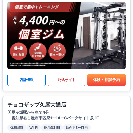
体験・相談予約
店舗情報
公式サイト
チョコザップ久屋大通店
尼ヶ坂駅から車で4分
愛知県名古屋市東区泉1ー14ー6パークサイト泉 1F
体組成計
Wi-Fi
他店舗利用
駅から5分以内