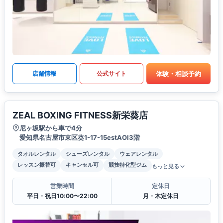
体験・相談予約
店舗情報
公式サイト
ZEAL BOXING FITNESS新栄葵店
尼ヶ坂駅から車で4分
愛知県名古屋市東区葵1-17-15estAOI3階
タオルレンタル
シューズレンタル
ウェアレンタル
レッスン振替可
キャンセル可
競技特化型ジム
もっと見る
営業時間
定休日
平日・祝日10:00〜22:00
月・木定休日