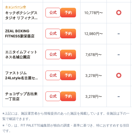
キャンペーン中
○
公式
予約
キックボクシングス
10,778円〜
タジオ リフィナス名
古屋栄店
ZEAL BOXING
-
公式
予約
12,980円〜
FITNESS新栄葵店
エニタイムフィット
-
公式
予約
7,678円〜
ネス名城公園店
ファストジム
○
公式
予約
3,278円〜
24Lstyle名古屋セン
トラルパーク店
チョコザップ古出来
-
公式
予約
3,278円〜
一丁目店
※上記には、施設運営者から情報提供のあった施設を掲載しています。全施設は下の一
覧で確認できます。
※「○」は、FIT PALETTE編集部が独自の調査・基準に基づき、特におすすめする項目
です。