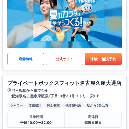
体験・相談予約
店舗情報
公式サイト
プライベートボックスフィット名古屋久屋大通店
尼ヶ坂駅から車で4分
愛知県名古屋市東区泉1丁目13番33号ユトリロ栄1-B
シャワー
体組成計
完全個室
他店舗利用
駅から5分以内
営業時間
定休日
平日 10:00〜22:00
毎週日曜日