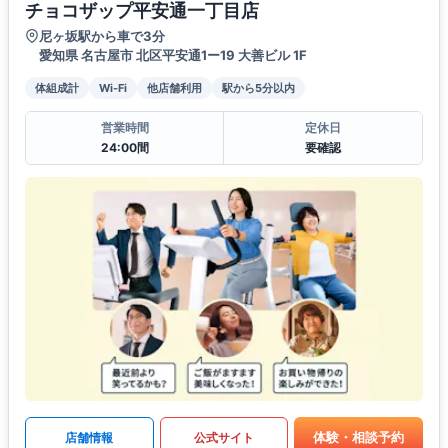
チョコザップ平安通一丁目店
尼ヶ坂駅から車で3分
愛知県 名古屋市 北区平安通1ー19 大善ビル 1F
体組成計
Wi-Fi
他店舗利用
駅から5分以内
営業時間
定休日
24:00間
要確認
体験・相談予約
店舗情報
公式サイト