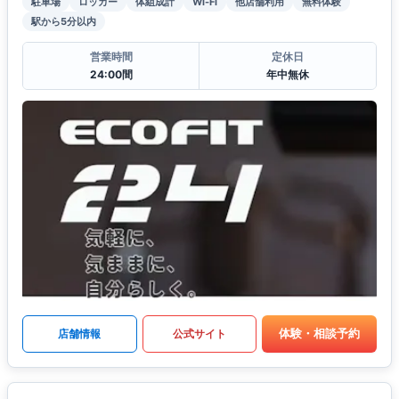
駐車場
ロッカー
体組成計
Wi-Fi
他店舗利用
無料体験
駅から5分以内
営業時間
定休日
24:00間
年中無休
体験・相談予約
店舗情報
公式サイト