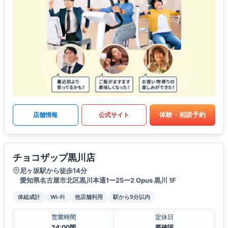
体験・相談予約
店舗情報
公式サイト
チョコザップ黒川店
尼ヶ坂駅から徒歩14分
愛知県名古屋市北区黒川本通1ー25ー2 Opus 黒川 1F
体組成計
Wi-Fi
他店舗利用
駅から5分以内
営業時間
定休日
24:00間
要確認