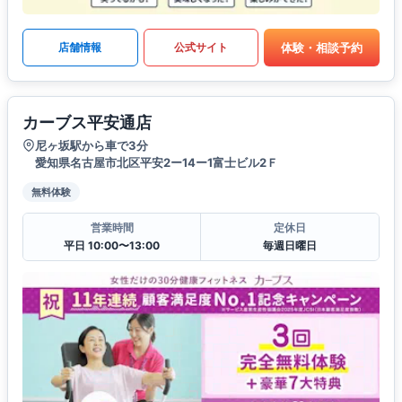
体験・相談予約
店舗情報
公式サイト
カーブス平安通店
尼ヶ坂駅から車で3分
愛知県名古屋市北区平安2ー14ー1富士ビル2Ｆ
無料体験
営業時間
定休日
平日 10:00〜13:00
毎週日曜日