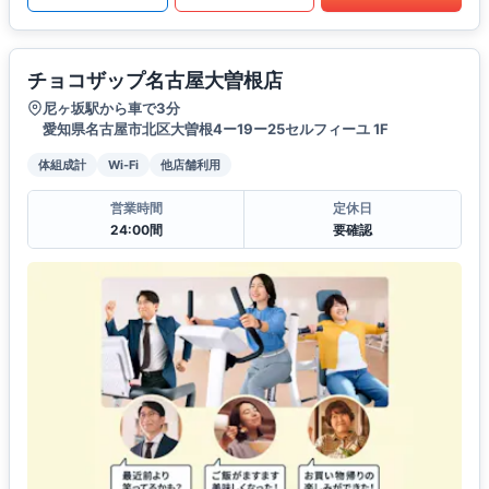
チョコザップ名古屋大曽根店
尼ヶ坂駅から車で3分
愛知県名古屋市北区大曽根4ー19ー25セルフィーユ 1F
体組成計
Wi-Fi
他店舗利用
営業時間
定休日
24:00間
要確認