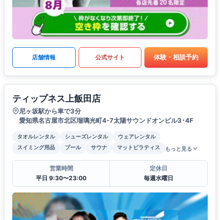
体験・相談予約
店舗情報
公式サイト
ティップネス上飯田店
尼ヶ坂駅から車で3分
愛知県名古屋市北区瑠璃光町4-7太陽サウンドオンビル3･4F
タオルレンタル
シューズレンタル
ウェアレンタル
スイミング用品
プール
サウナ
マットピラティス
もっと見る
営業時間
定休日
平日 9:30〜23:00
毎週水曜日