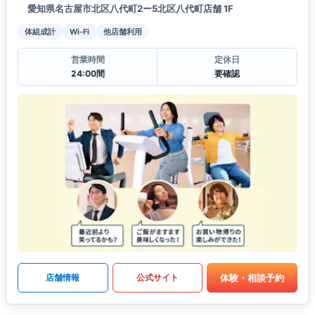
愛知県名古屋市北区八代町2ー5北区八代町店舗 1F
体組成計
Wi-Fi
他店舗利用
営業時間
定休日
24:00間
要確認
体験・相談予約
店舗情報
公式サイト