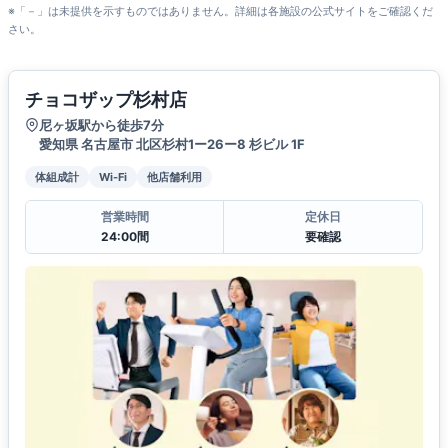
※「－」は未提供を示すものではありません。詳細は各施設の公式サイトをご確認くだ
さい。
チョコザップ杉村店
尼ヶ坂駅から徒歩7分
愛知県 名古屋市 北区杉村1ー26ー8 杉ビル 1F
体組成計
Wi-Fi
他店舗利用
営業時間
定休日
24:00間
要確認