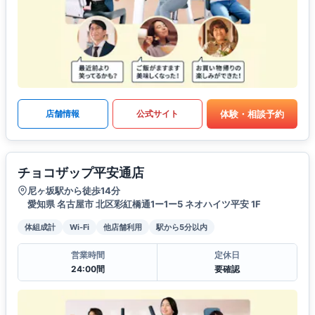
体験・相談予約
店舗情報
公式サイト
チョコザップ平安通店
尼ヶ坂駅から徒歩14分
愛知県 名古屋市 北区彩紅橋通1ー1ー5 ネオハイツ平安 1F
体組成計
Wi-Fi
他店舗利用
駅から5分以内
営業時間
定休日
24:00間
要確認