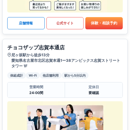
体験・相談予約
店舗情報
公式サイト
チョコザップ志賀本通店
尼ヶ坂駅から徒歩13分
愛知県名古屋市北区志賀本通1ー38アンビックス志賀ストリート
タワー 1F
体組成計
Wi-Fi
他店舗利用
駅から5分以内
営業時間
定休日
24:00間
要確認