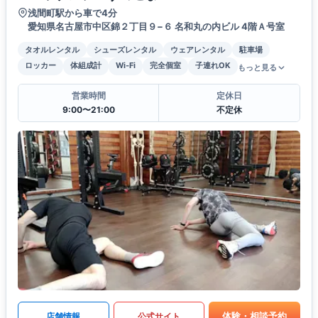
浅間町駅から車で4分
愛知県名古屋市中区錦２丁目９−６ 名和丸の内ビル 4階Ａ号室
タオルレンタル
シューズレンタル
ウェアレンタル
駐車場
ロッカー
体組成計
Wi-Fi
完全個室
子連れOK
もっと見る
営業時間
定休日
9:00〜21:00
不定休
体験・相談予約
店舗情報
公式サイト