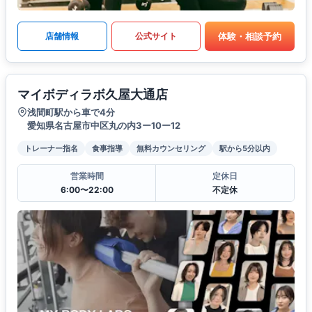
体験・相談予約
店舗情報
公式サイト
マイボディラボ久屋大通店
浅間町駅から車で4分
愛知県名古屋市中区丸の内3ー10ー12
トレーナー指名
食事指導
無料カウンセリング
駅から5分以内
営業時間
定休日
6:00〜22:00
不定休