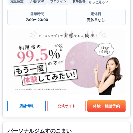
完全個室
子連れOK
プロテイン
食事指導
もっと見る
営業時間
定休日
7:00〜23:00
定休日なし
体験・相談予約
店舗情報
公式サイト
パーソナルジムすのこまい