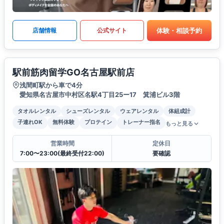
体験・相談予約
店舗情報
公式サイト
駅前筋肉留学GO名古屋駅前店
浅間町駅から車で4分
愛知県名古屋市中村区名駅4丁目25ー17 箕浦ビル3階
タオルレンタル
シューズレンタル
ウェアレンタル
体組成計
子連れOK
無料体験
プロテイン
トレーナー指名
もっと見る
営業時間
定休日
7:00〜23:00(最終受付22:00)
要確認