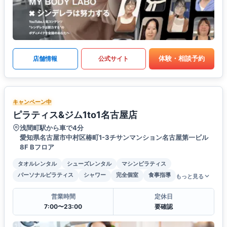
体験・相談予約
店舗情報
公式サイト
キャンペーン中
ピラティス&ジム1to1名古屋店
浅間町駅から車で4分
愛知県名古屋市中村区椿町1-3チサンマンション名古屋第一ビル
8F Bフロア
タオルレンタル
シューズレンタル
マシンピラティス
パーソナルピラティス
シャワー
完全個室
食事指導
もっと見る
営業時間
定休日
7:00〜23:00
要確認