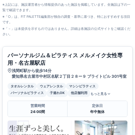
※上記には、施設運営者から情報提供のあった施設を掲載しています。全施設は下の一
覧で確認できます。
※「○」は、FIT PALETTE編集部が独自の調査・基準に基づき、特におすすめする項目
です。
※「－」は未提供を示すものではありません。詳細は各施設の公式サイトをご確認くだ
さい。
パーソナルジム＆ピラティス メルメイク女性専
用・名古屋駅店
浅間町駅から徒歩14分
愛知県名古屋市中村区名駅２丁目２８ー９ ブライトビル 301号室
タオルレンタル
ウェアレンタル
マシンピラティス
パーソナルピラティス
子連れOK
他店舗利用
もっと見る
営業時間
定休日
24:00間
年中無休