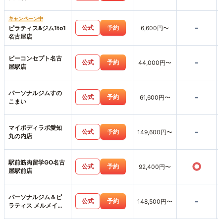
キャンペーン中
-
公式
予約
ピラティス&ジム1to1
6,600円〜
名古屋店
ビーコンセプト名古
-
公式
予約
44,000円〜
屋駅店
パーソナルジムすの
-
公式
予約
61,600円〜
こまい
マイボディラボ愛知
-
公式
予約
149,600円〜
丸の内店
駅前筋肉留学GO名古
○
公式
予約
92,400円〜
屋駅前店
パーソナルジム＆ピ
-
公式
予約
148,500円〜
ラティス メルメイク
伏見店