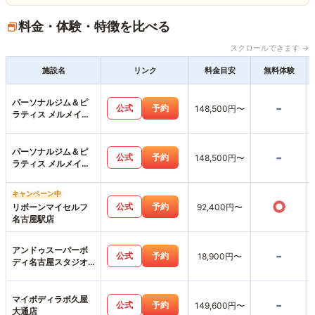
料金・体験・特徴を比べる
スクロールできます →
施設名
リンク
料金目安
無料体験
パーソナルジム＆ピ
-
公式
予約
148,500円〜
ラティス メルメイク
女性専用・名古屋駅
店
パーソナルジム＆ピ
-
公式
予約
148,500円〜
ラティス メルメイク
名駅店
キャンペーン中
○
公式
予約
リボーンマイセルフ
92,400円〜
名古屋駅店
アンドゥスーパーボ
-
公式
予約
18,900円〜
ディ名古屋スタジオ
店
マイボディラボ久屋
-
公式
予約
149,600円〜
大通店