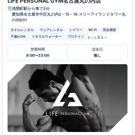
LIFE PERSONAL GYM名古屋丸の内店
浅間町駅から車で3分
愛知県名古屋市中区丸の内2－15－19 スリーアイランドタワー丸
の内601
タオルレンタル
ウェアレンタル
シャワー
Wi-Fi
完全個室
子連れOK
ミネラルウォーター
プロテイン
もっと見る
営業時間
定休日
8:00〜23:00
無し