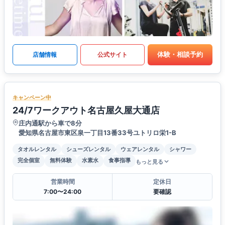
体験・相談予約
店舗情報
公式サイト
キャンペーン中
24/7ワークアウト名古屋久屋大通店
庄内通駅から車で8分
愛知県名古屋市東区泉一丁目13番33号ユトリロ栄1-B
タオルレンタル
シューズレンタル
ウェアレンタル
シャワー
完全個室
無料体験
水素水
食事指導
もっと見る
営業時間
定休日
7:00〜24:00
要確認