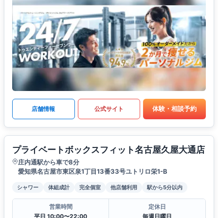
体験・相談予約
店舗情報
公式サイト
プライベートボックスフィット名古屋久屋大通店
庄内通駅から車で8分
愛知県名古屋市東区泉1丁目13番33号ユトリロ栄1-B
シャワー
体組成計
完全個室
他店舗利用
駅から5分以内
営業時間
定休日
平日 10:00〜22:00
毎週日曜日