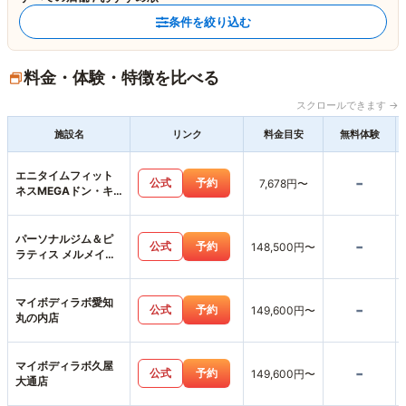
条件を絞り込む
料金・体験・特徴を比べる
スクロールできます →
施設名
リンク
料金目安
無料体験
エニタイムフィット
-
公式
予約
7,678円〜
ネスMEGAドン・キ
ホーテ楠店
パーソナルジム＆ピ
-
公式
予約
148,500円〜
ラティス メルメイク
女性専用・名古屋駅
店
マイボディラボ愛知
-
公式
予約
149,600円〜
丸の内店
マイボディラボ久屋
-
公式
予約
149,600円〜
大通店