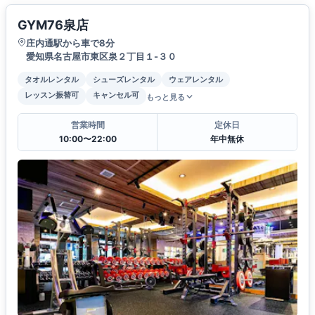
GYM76泉店
庄内通駅から車で8分
愛知県名古屋市東区泉２丁目１-３０
タオルレンタル
シューズレンタル
ウェアレンタル
レッスン振替可
キャンセル可
もっと見る
営業時間
定休日
10:00〜22:00
年中無休