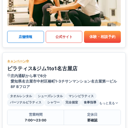
体験・相談予約
店舗情報
公式サイト
キャンペーン中
ピラティス&ジム1to1名古屋店
庄内通駅から車で8分
愛知県名古屋市中村区椿町1-3チサンマンション名古屋第一ビル
8F Bフロア
タオルレンタル
シューズレンタル
マシンピラティス
パーソナルピラティス
シャワー
完全個室
食事指導
もっと見る
営業時間
定休日
7:00〜23:00
要確認