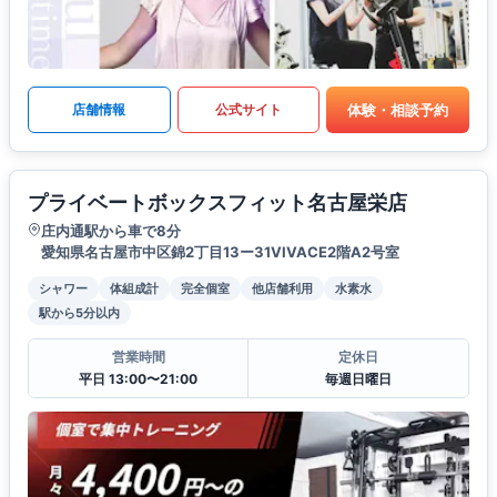
体験・相談予約
店舗情報
公式サイト
プライベートボックスフィット名古屋栄店
庄内通駅から車で8分
愛知県名古屋市中区錦2丁目13ー31VIVACE2階A2号室
シャワー
体組成計
完全個室
他店舗利用
水素水
駅から5分以内
営業時間
定休日
平日 13:00〜21:00
毎週日曜日