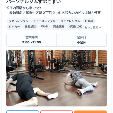
パーソナルジムすのこまい
庄内通駅から車で8分
愛知県名古屋市中区錦２丁目９−６ 名和丸の内ビル 4階Ａ号室
タオルレンタル
シューズレンタル
ウェアレンタル
駐車場
ロッカー
体組成計
Wi-Fi
完全個室
子連れOK
もっと見る
営業時間
定休日
9:00〜21:00
不定休