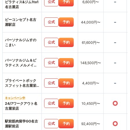
-
公式
予約
ピラティス&ジム1to1
6,600円〜
名古屋店
ビーコンセプト名古
-
公式
予約
44,000円〜
屋駅店
パーソナルジムすの
-
公式
予約
61,600円〜
こまい
パーソナルジム＆ピ
-
公式
予約
148,500円〜
ラティス メルメイク
伏見店
プライベートボック
-
公式
予約
4,400円〜
スフィット名古屋栄
店
キャンペーン中
○
公式
予約
24/7ワークアウト名
10,450円〜
古屋栄店
駅前筋肉留学GO名古
○
公式
予約
92,400円〜
屋駅前店