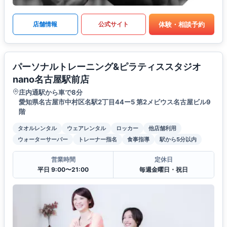
体験・相談予約
店舗情報
公式サイト
パーソナルトレーニング&ピラティススタジオ
nano名古屋駅前店
庄内通駅から車で8分
愛知県名古屋市中村区名駅2丁目44ー5 第2メビウス名古屋ビル9
階
タオルレンタル
ウェアレンタル
ロッカー
他店舗利用
ウォーターサーバー
トレーナー指名
食事指導
駅から5分以内
営業時間
定休日
平日 9:00〜21:00
毎週金曜日・祝日