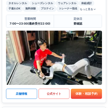
タオルレンタル
シューズレンタル
ウェアレンタル
体組成計
子連れOK
無料体験
プロテイン
トレーナー指名
もっと見る
営業時間
定休日
7:00〜23:00(最終受付22:00)
要確認
体験・相談予約
店舗情報
公式サイト