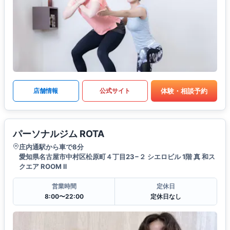
体験・相談予約
店舗情報
公式サイト
パーソナルジム ROTA
庄内通駅から車で8分
愛知県名古屋市中村区松原町４丁目23−２ シエロビル 1階 真 和ス
クエア ROOM Ⅱ
営業時間
定休日
8:00〜22:00
定休日なし