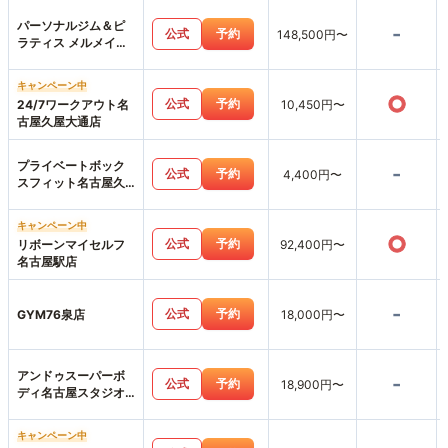
パーソナルジム＆ピ
-
公式
予約
148,500円〜
ラティス メルメイク
名駅店
キャンペーン中
○
公式
予約
24/7ワークアウト名
10,450円〜
古屋久屋大通店
プライベートボック
-
公式
予約
4,400円〜
スフィット名古屋久
屋大通店
キャンペーン中
○
公式
予約
リボーンマイセルフ
92,400円〜
名古屋駅店
-
公式
予約
GYM76泉店
18,000円〜
アンドゥスーパーボ
-
公式
予約
18,900円〜
ディ名古屋スタジオ
店
キャンペーン中