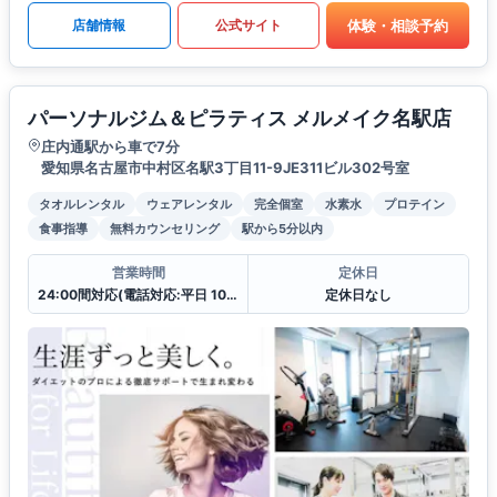
体験・相談予約
店舗情報
公式サイト
パーソナルジム＆ピラティス メルメイク名駅店
庄内通駅から車で7分
愛知県名古屋市中村区名駅3丁目11-9JE311ビル302号室
タオルレンタル
ウェアレンタル
完全個室
水素水
プロテイン
食事指導
無料カウンセリング
駅から5分以内
営業時間
定休日
24:00間対応(電話対応:平日 10:00〜19:00
定休日なし