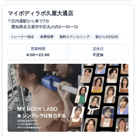
マイボディラボ久屋大通店
庄内通駅から車で7分
愛知県名古屋市中区丸の内3ー10ー12
トレーナー指名
食事指導
無料カウンセリング
駅から5分以内
営業時間
定休日
6:00〜22:00
不定休