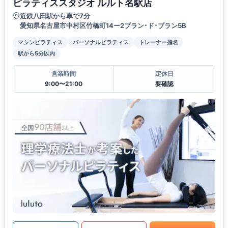
ピラティススタジオ ルルト名駅店
近鉄八田駅から車で7分
愛知県名古屋市中村区竹橋町14ー2ブラン･ド･ブラン5B
マシンピラティス
パーソナルピラティス
トレーナー指名
駅から5分以内
営業時間
定休日
9:00〜21:00
要確認