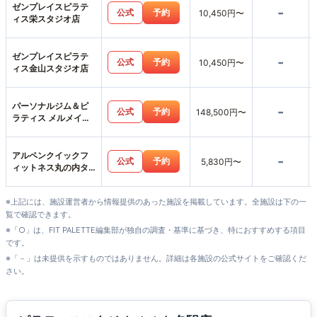
ゼンプレイスピラテ
-
公式
予約
10,450円〜
ィス栄スタジオ店
ゼンプレイスピラテ
-
公式
予約
10,450円〜
ィス金山スタジオ店
パーソナルジム＆ピ
-
公式
予約
148,500円〜
ラティス メルメイク
伏見店
アルペンクイックフ
-
公式
予約
5,830円〜
ィットネス丸の内タ
ワー店
※上記には、施設運営者から情報提供のあった施設を掲載しています。全施設は下の一
覧で確認できます。
※「○」は、FIT PALETTE編集部が独自の調査・基準に基づき、特におすすめする項目
です。
※「－」は未提供を示すものではありません。詳細は各施設の公式サイトをご確認くだ
さい。