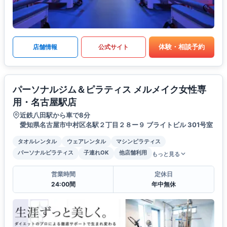
体験・相談予約
店舗情報
公式サイト
パーソナルジム＆ピラティス メルメイク女性専
用・名古屋駅店
近鉄八田駅から車で8分
愛知県名古屋市中村区名駅２丁目２８ー９ ブライトビル 301号室
タオルレンタル
ウェアレンタル
マシンピラティス
パーソナルピラティス
子連れOK
他店舗利用
もっと見る
営業時間
定休日
24:00間
年中無休