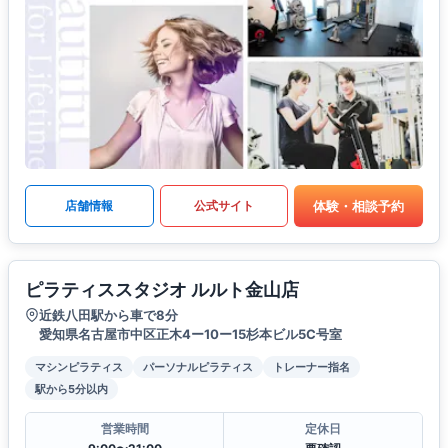
体験・相談予約
店舗情報
公式サイト
ピラティススタジオ ルルト金山店
近鉄八田駅から車で8分
愛知県名古屋市中区正木4ー10ー15杉本ビル5C号室
マシンピラティス
パーソナルピラティス
トレーナー指名
駅から5分以内
営業時間
定休日