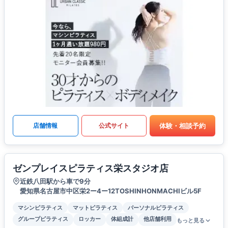
体験・相談予約
店舗情報
公式サイト
ゼンプレイスピラティス栄スタジオ店
近鉄八田駅から車で9分
愛知県名古屋市中区栄2ー4ー12TOSHINHONMACHIビル5F
マシンピラティス
マットピラティス
パーソナルピラティス
グループピラティス
ロッカー
体組成計
他店舗利用
もっと見る