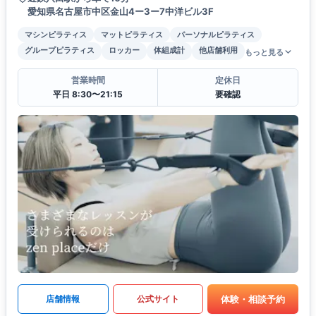
愛知県名古屋市中区金山4ー3ー7中洋ビル3F
マシンピラティス
マットピラティス
パーソナルピラティス
グループピラティス
ロッカー
体組成計
他店舗利用
もっと見る
営業時間
定休日
平日 8:30〜21:15
要確認
体験・相談予約
店舗情報
公式サイト