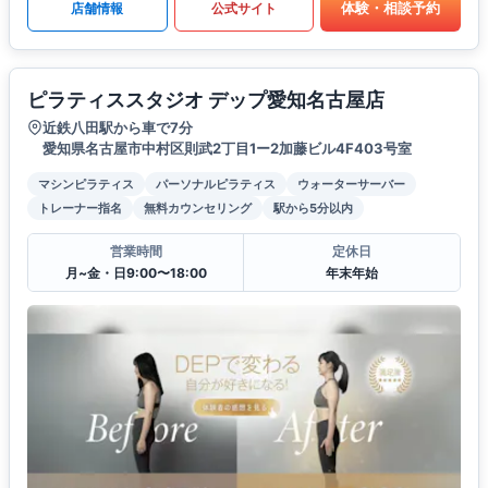
体験・相談予約
店舗情報
公式サイト
ピラティススタジオ デップ愛知名古屋店
近鉄八田駅から車で7分
愛知県名古屋市中村区則武2丁目1ー2加藤ビル4F403号室
マシンピラティス
パーソナルピラティス
ウォーターサーバー
トレーナー指名
無料カウンセリング
駅から5分以内
営業時間
定休日
月~金・日9:00〜18:00
年末年始