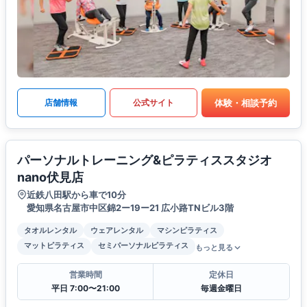
体験・相談予約
店舗情報
公式サイト
パーソナルトレーニング&ピラティススタジオ
nano伏見店
近鉄八田駅から車で10分
愛知県名古屋市中区錦2ー19ー21 広小路TNビル3階
タオルレンタル
ウェアレンタル
マシンピラティス
マットピラティス
セミパーソナルピラティス
もっと見る
営業時間
定休日
平日 7:00〜21:00
毎週金曜日