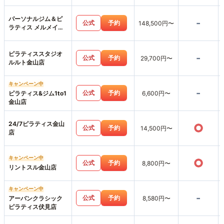
パーソナルジム＆ピ
-
公式
予約
148,500円〜
ラティス メルメイク
女性専用・名古屋駅
店
ピラティススタジオ
-
公式
予約
29,700円〜
ルルト金山店
キャンペーン中
-
公式
予約
ピラティス&ジム1to1
6,600円〜
金山店
24/7ピラティス金山
○
公式
予約
14,500円〜
店
キャンペーン中
○
公式
予約
8,800円〜
リントスル金山店
キャンペーン中
-
公式
予約
アーバンクラシック
8,580円〜
ピラティス伏見店