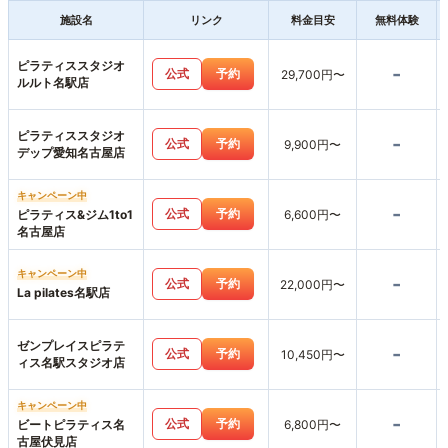
施設名
リンク
料金目安
無料体験
ピラティススタジオ
-
公式
予約
29,700円〜
ルルト名駅店
ピラティススタジオ
-
公式
予約
9,900円〜
デップ愛知名古屋店
キャンペーン中
-
公式
予約
ピラティス&ジム1to1
6,600円〜
名古屋店
キャンペーン中
-
公式
予約
22,000円〜
La pilates名駅店
ゼンプレイスピラテ
-
公式
予約
10,450円〜
ィス名駅スタジオ店
キャンペーン中
-
公式
予約
ビートピラティス名
6,800円〜
古屋伏見店