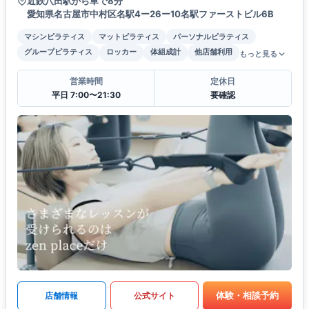
近鉄八田駅から車で8分
愛知県名古屋市中村区名駅4ー26ー10名駅ファーストビル6B
マシンピラティス
マットピラティス
パーソナルピラティス
グループピラティス
ロッカー
体組成計
他店舗利用
もっと見る
営業時間
定休日
平日 7:00〜21:30
要確認
体験・相談予約
店舗情報
公式サイト