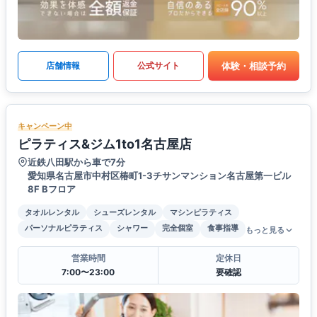
体験・相談予約
店舗情報
公式サイト
キャンペーン中
ピラティス&ジム1to1名古屋店
近鉄八田駅から車で7分
愛知県名古屋市中村区椿町1-3チサンマンション名古屋第一ビル
8F Bフロア
タオルレンタル
シューズレンタル
マシンピラティス
パーソナルピラティス
シャワー
完全個室
食事指導
もっと見る
営業時間
定休日
7:00〜23:00
要確認