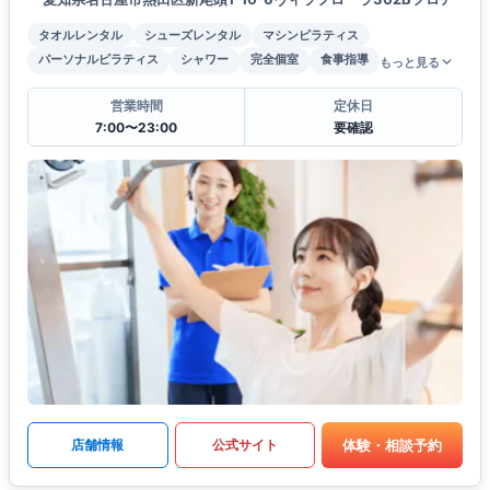
タオルレンタル
シューズレンタル
マシンピラティス
パーソナルピラティス
シャワー
完全個室
食事指導
もっと見る
営業時間
定休日
7:00〜23:00
要確認
体験・相談予約
店舗情報
公式サイト