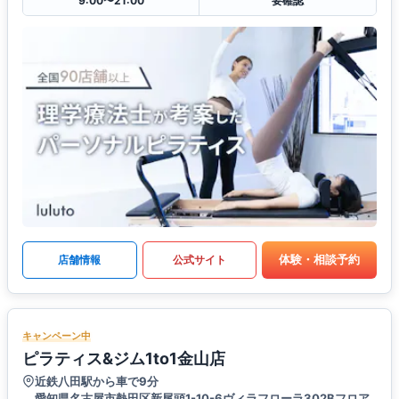
9:00〜21:00
要確認
体験・相談予約
店舗情報
公式サイト
キャンペーン中
ピラティス&ジム1to1金山店
近鉄八田駅から車で9分
愛知県名古屋市熱田区新尾頭1-10-6ヴィラフローラ302Bフロア